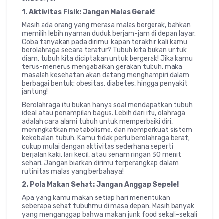
1. Aktivitas Fisik: Jangan Malas Gerak!
Masih ada orang yang merasa malas bergerak, bahkan
memilih lebih nyaman duduk berjam-jam di depan layar.
Coba tanyakan pada dirimu, kapan terakhir kali kamu
berolahraga secara teratur? Tubuh kita bukan untuk
diam, tubuh kita diciptakan untuk bergerak! Jika kamu
terus-menerus mengabaikan gerakan tubuh, maka
masalah kesehatan akan datang menghampiri dalam
berbagai bentuk: obesitas, diabetes, hingga penyakit
jantung!
Berolahraga itu bukan hanya soal mendapatkan tubuh
ideal atau penampilan bagus. Lebih dari itu, olahraga
adalah cara alami tubuh untuk memperbaiki diri,
meningkatkan metabolisme, dan memperkuat sistem
kekebalan tubuh. Kamu tidak perlu berolahraga berat;
cukup mulai dengan aktivitas sederhana seperti
berjalan kaki, lari kecil, atau senam ringan 30 menit
sehari. Jangan biarkan dirimu terperangkap dalam
rutinitas malas yang berbahaya!
2. Pola Makan Sehat: Jangan Anggap Sepele!
Apa yang kamu makan setiap hari menentukan
seberapa sehat tubuhmu di masa depan. Masih banyak
yang menganggap bahwa makan junk food sekali-sekali