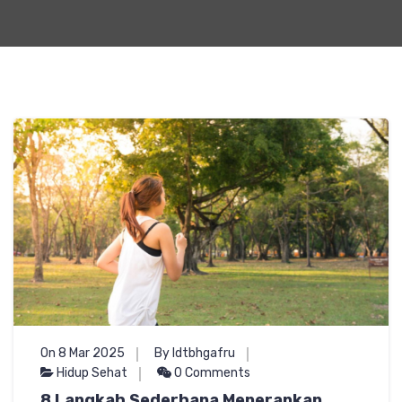
On 8 Mar 2025
By ldtbhgafru
Hidup Sehat
0 Comments
8 Langkah Sederhana Menerapkan