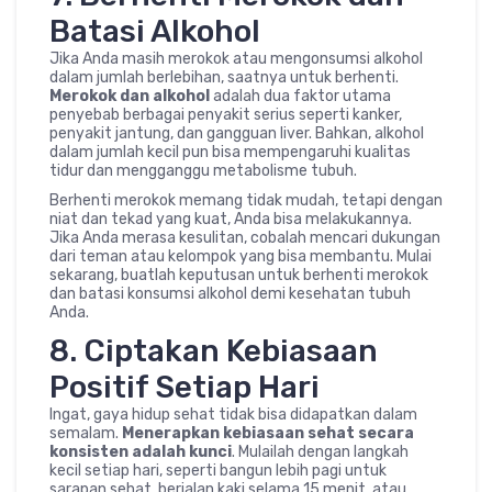
Batasi Alkohol
Jika Anda masih merokok atau mengonsumsi alkohol
dalam jumlah berlebihan, saatnya untuk berhenti.
Merokok dan alkohol
adalah dua faktor utama
penyebab berbagai penyakit serius seperti kanker,
penyakit jantung, dan gangguan liver. Bahkan, alkohol
dalam jumlah kecil pun bisa mempengaruhi kualitas
tidur dan mengganggu metabolisme tubuh.
Berhenti merokok memang tidak mudah, tetapi dengan
niat dan tekad yang kuat, Anda bisa melakukannya.
Jika Anda merasa kesulitan, cobalah mencari dukungan
dari teman atau kelompok yang bisa membantu. Mulai
sekarang, buatlah keputusan untuk berhenti merokok
dan batasi konsumsi alkohol demi kesehatan tubuh
Anda.
8. Ciptakan Kebiasaan
Positif Setiap Hari
Ingat, gaya hidup sehat tidak bisa didapatkan dalam
semalam.
Menerapkan kebiasaan sehat secara
konsisten adalah kunci
. Mulailah dengan langkah
kecil setiap hari, seperti bangun lebih pagi untuk
sarapan sehat, berjalan kaki selama 15 menit, atau