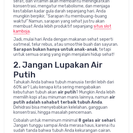
serat, dan vitamin akan membantu meningkatkan
konsentrasi, mengatur metabolisme, dan menjaga
kestabilan kadar gula darah sepanjang hari. Anda
mungkin berpikir, “Sarapan itu membuang-buang
waktu!” Namun, sarapan yang sehat justru akan
membuat Anda lebih produktif sepanjang
situs slot
kamboja
.
Jadi, mulai hari Anda dengan makanan sehat seperti
oatmeal, telur rebus, atau smoothie buah dan sayuran.
Sarapan bukan hanya untuk anak-anak
, tetapi
untuk semua orang yang ingin menjalani hidup sehat!
2. Jangan Lupakan Air
Putih
Tahukah Anda bahwa tubuh manusia terdiri lebih dari
60% air? Lalu kenapa kita sering mengabaikan
kebutuhan tubuh akan
air putih
? Mungkin Anda lebih
memilih kopi atau minuman manis lainnya, namun
air
putih adalah sahabat terbaik tubuh Anda
.
Dehidrasi bisa menyebabkan kelelahan, gangguan
konsentrasi, hingga masalah pencernaan.
Cobalah untuk meminum minimal
8 gelas air sehari
.
Jangan tunggu sampai Anda merasa haus, karena itu
sudah tanda bahwa tubuh Anda kekurangan cairan.