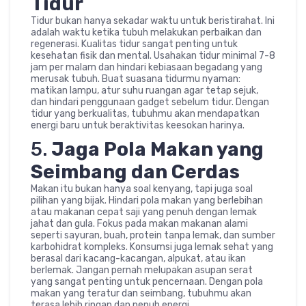
Tidur
Tidur bukan hanya sekadar waktu untuk beristirahat. Ini
adalah waktu ketika tubuh melakukan perbaikan dan
regenerasi. Kualitas tidur sangat penting untuk
kesehatan fisik dan mental. Usahakan tidur minimal 7-8
jam per malam dan hindari kebiasaan begadang yang
merusak tubuh. Buat suasana tidurmu nyaman:
matikan lampu, atur suhu ruangan agar tetap sejuk,
dan hindari penggunaan gadget sebelum tidur. Dengan
tidur yang berkualitas, tubuhmu akan mendapatkan
energi baru untuk beraktivitas keesokan harinya.
5.
Jaga Pola Makan yang
Seimbang dan Cerdas
Makan itu bukan hanya soal kenyang, tapi juga soal
pilihan yang bijak. Hindari pola makan yang berlebihan
atau makanan cepat saji yang penuh dengan lemak
jahat dan gula. Fokus pada makan makanan alami
seperti sayuran, buah, protein tanpa lemak, dan sumber
karbohidrat kompleks. Konsumsi juga lemak sehat yang
berasal dari kacang-kacangan, alpukat, atau ikan
berlemak. Jangan pernah melupakan asupan serat
yang sangat penting untuk pencernaan. Dengan pola
makan yang teratur dan seimbang, tubuhmu akan
terasa lebih ringan dan penuh energi.