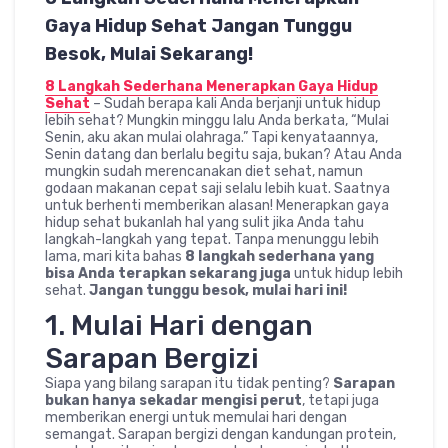
Gaya Hidup Sehat Jangan Tunggu
Besok, Mulai Sekarang!
8 Langkah Sederhana Menerapkan Gaya Hidup
Sehat
– Sudah berapa kali Anda berjanji untuk hidup
lebih sehat? Mungkin minggu lalu Anda berkata, “Mulai
Senin, aku akan mulai olahraga.” Tapi kenyataannya,
Senin datang dan berlalu begitu saja, bukan? Atau Anda
mungkin sudah merencanakan diet sehat, namun
godaan makanan cepat saji selalu lebih kuat. Saatnya
untuk berhenti memberikan alasan! Menerapkan gaya
hidup sehat bukanlah hal yang sulit jika Anda tahu
langkah-langkah yang tepat. Tanpa menunggu lebih
lama, mari kita bahas
8 langkah sederhana yang
bisa Anda terapkan sekarang juga
untuk hidup lebih
sehat.
Jangan tunggu besok, mulai hari ini!
1. Mulai Hari dengan
Sarapan Bergizi
Siapa yang bilang sarapan itu tidak penting?
Sarapan
bukan hanya sekadar mengisi perut
, tetapi juga
memberikan energi untuk memulai hari dengan
semangat. Sarapan bergizi dengan kandungan protein,