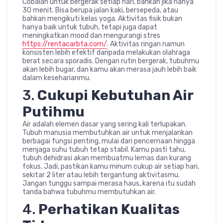
Cobalah untuk bergerak setiap hari, bahkan jika hanya
30 menit. Bisa berupa jalan kaki, bersepeda, atau
bahkan mengikuti kelas yoga. Aktivitas fisik bukan
hanya baik untuk tubuh, tetapi juga dapat
meningkatkan mood dan mengurangi stres
https://rentacarbta.com/
. Aktivitas ringan namun
konsisten lebih efektif daripada melakukan olahraga
berat secara sporadis. Dengan rutin bergerak, tubuhmu
akan lebih bugar, dan kamu akan merasa jauh lebih baik
dalam keseharianmu.
3.
Cukupi Kebutuhan Air
Putihmu
Air adalah elemen dasar yang sering kali terlupakan.
Tubuh manusia membutuhkan air untuk menjalankan
berbagai fungsi penting, mulai dari pencernaan hingga
menjaga suhu tubuh tetap stabil. Kamu pasti tahu,
tubuh dehidrasi akan membuatmu lemas dan kurang
fokus. Jadi, pastikan kamu minum cukup air setiap hari,
sekitar 2 liter atau lebih tergantung aktivitasmu.
Jangan tunggu sampai merasa haus, karena itu sudah
tanda bahwa tubuhmu membutuhkan air.
4.
Perhatikan Kualitas