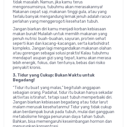
tidak masalah. Namun, jika kamu terus
mengonsumsinya, tubuhmu akan merasakannya!
Makanan cepat saji, makanan tinggi gula, atau yang
terlalu banyak mengandung lemak jenuh adalah racun
perlahan yang menggerogoti kesehatan tubuh.
Jangan biarkan diri kamu menjadi korban kebiasaan
makan buruk! Mulailah untuk memilih makanan yang
penuh nutrisi: buah-buahan, sayuran, protein sehat
seperti ikan dan kacang-kacangan, serta karbohidrat
kompleks. Jangan lagi mengandalkan makanan olahan
atau gorengan sebagai solusi praktis! Kalau tubuhmu
mendapat asupan gizi yang tepat, kamu akan merasa
lebih energik, fokus, dan tentunya, bebas dari risiko
penyakit kronis.
3. Tidur yang Cukup: Bukan Waktu untuk
Begadang!
“Tidur itu buat yang malas,” begitulah anggapan
sebagian orang. Padahal, tidur itu bukan hanya sekadar
aktivitas istirahat, tetapi saat tubuh memperbaiki diri.
Jangan biarkan kebiasaan begadang atau tidur larut
malam merusak kesehatanmu! Tidur yang tidak cukup
akan berdampak buruk pada tubuh, mulai dari gangguan
metabolisme hingga penurunan daya tahan tubuh.
Bahkan, bisa memengaruhi keseimbangan hormon dan
menurunkan konsentrasi.