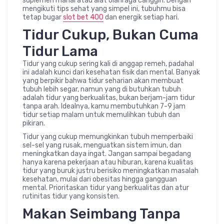
suplemen mahal atau alat olahraga canggih. Dengan
mengikuti tips sehat yang simpel ini, tubuhmu bisa
tetap bugar
slot bet 400
dan energik setiap hari.
Tidur Cukup, Bukan Cuma
Tidur Lama
Tidur yang cukup sering kali di anggap remeh, padahal
ini adalah kunci dari kesehatan fisik dan mental. Banyak
yang berpikir bahwa tidur seharian akan membuat
tubuh lebih segar, namun yang di butuhkan tubuh
adalah tidur yang berkualitas, bukan berjam-jam tidur
tanpa arah. Idealnya, kamu membutuhkan 7-9 jam
tidur setiap malam untuk memulihkan tubuh dan
pikiran.
Tidur yang cukup memungkinkan tubuh memperbaiki
sel-sel yang rusak, menguatkan sistem imun, dan
meningkatkan daya ingat. Jangan sampai begadang
hanya karena pekerjaan atau hiburan, karena kualitas
tidur yang buruk justru berisiko meningkatkan masalah
kesehatan, mulai dari obesitas hingga gangguan
mental. Prioritaskan tidur yang berkualitas dan atur
rutinitas tidur yang konsisten.
Makan Seimbang Tanpa