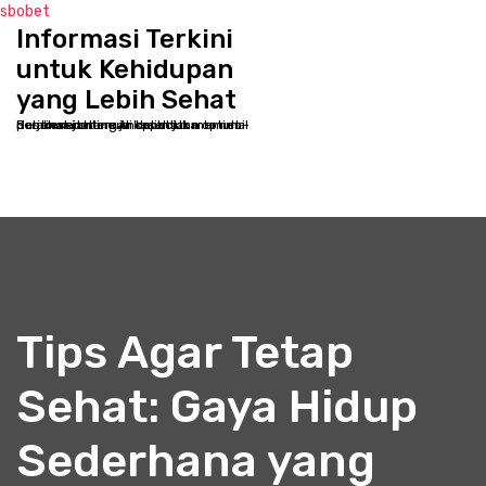
sbobet
Informasi Terkini
S
k
untuk Kehidupan
i
yang Lebih Sehat
p
Selamat datang di kppbcjakarta.net - Destinasi online Anda untuk memulai perjalanan menuju kesehatan optimal dan kesejahteraan holistik
t
o
c
o
n
t
e
n
t
Tips Agar Tetap
Sehat: Gaya Hidup
Sederhana yang