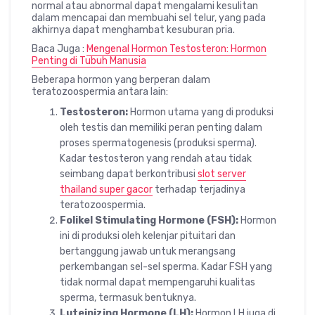
normal atau abnormal dapat mengalami kesulitan
dalam mencapai dan membuahi sel telur, yang pada
akhirnya dapat menghambat kesuburan pria.
Baca Juga :
Mengenal Hormon Testosteron: Hormon
Penting di Tubuh Manusia
Beberapa hormon yang berperan dalam
teratozoospermia antara lain:
Testosteron:
Hormon utama yang di produksi
oleh testis dan memiliki peran penting dalam
proses spermatogenesis (produksi sperma).
Kadar testosteron yang rendah atau tidak
seimbang dapat berkontribusi
slot server
thailand super gacor
terhadap terjadinya
teratozoospermia.
Folikel Stimulating Hormone (FSH):
Hormon
ini di produksi oleh kelenjar pituitari dan
bertanggung jawab untuk merangsang
perkembangan sel-sel sperma. Kadar FSH yang
tidak normal dapat mempengaruhi kualitas
sperma, termasuk bentuknya.
Luteinizing Hormone (LH):
Hormon LH juga di