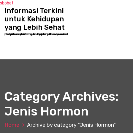
sbobet
Informasi Terkini
S
k
untuk Kehidupan
i
yang Lebih Sehat
p
Selamat datang di kppbcjakarta.net - Destinasi online Anda untuk memulai perjalanan menuju kesehatan optimal dan kesejahteraan holistik
t
o
c
o
n
t
e
n
t
Category Archives:
Jenis Hormon
Home
Archive by category "Jenis Hormon"