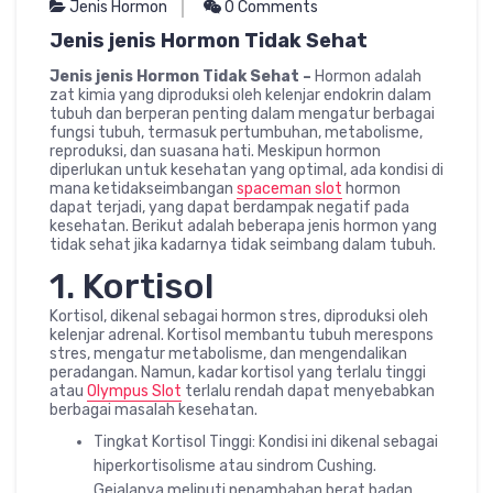
Jenis Hormon
0 Comments
Jenis jenis Hormon Tidak Sehat
Jenis jenis Hormon Tidak Sehat –
Hormon adalah
zat kimia yang diproduksi oleh kelenjar endokrin dalam
tubuh dan berperan penting dalam mengatur berbagai
fungsi tubuh, termasuk pertumbuhan, metabolisme,
reproduksi, dan suasana hati. Meskipun hormon
diperlukan untuk kesehatan yang optimal, ada kondisi di
mana ketidakseimbangan
spaceman slot
hormon
dapat terjadi, yang dapat berdampak negatif pada
kesehatan. Berikut adalah beberapa jenis hormon yang
tidak sehat jika kadarnya tidak seimbang dalam tubuh.
1. Kortisol
Kortisol, dikenal sebagai hormon stres, diproduksi oleh
kelenjar adrenal. Kortisol membantu tubuh merespons
stres, mengatur metabolisme, dan mengendalikan
peradangan. Namun, kadar kortisol yang terlalu tinggi
atau
Olympus Slot
terlalu rendah dapat menyebabkan
berbagai masalah kesehatan.
Tingkat Kortisol Tinggi: Kondisi ini dikenal sebagai
hiperkortisolisme atau sindrom Cushing.
Gejalanya meliputi penambahan berat badan,