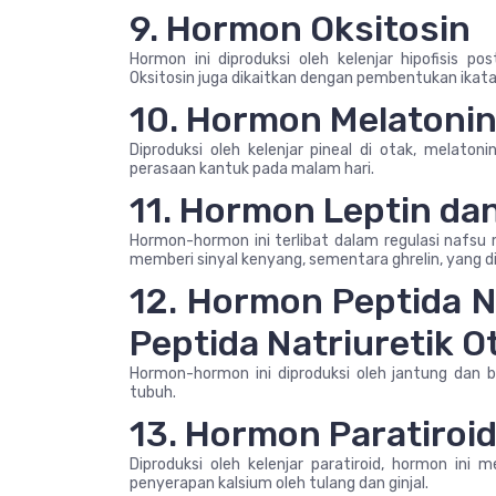
9. Hormon Oksitosin
Hormon ini diproduksi oleh kelenjar hipofisis po
Oksitosin juga dikaitkan dengan pembentukan ikata
10. Hormon Melatoni
Diproduksi oleh kelenjar pineal di otak, melato
perasaan kantuk pada malam hari.
11. Hormon Leptin dan
Hormon-hormon ini terlibat dalam regulasi nafsu 
memberi sinyal kenyang, sementara ghrelin, yang di
12. Hormon Peptida Na
Peptida Natriuretik O
Hormon-hormon ini diproduksi oleh jantung dan
tubuh.
13. Hormon Paratiroi
Diproduksi oleh kelenjar paratiroid, hormon in
penyerapan kalsium oleh tulang dan ginjal.