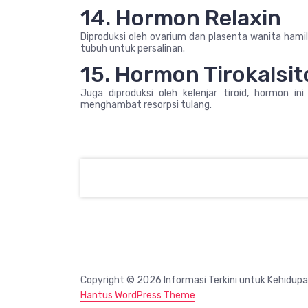
14. Hormon Relaxin
Diproduksi oleh ovarium dan plasenta wanita ham
tubuh untuk persalinan.
15. Hormon Tirokalsit
Juga diproduksi oleh kelenjar tiroid, hormon
menghambat resorpsi tulang.
Copyright © 2026 Informasi Terkini untuk Kehidupa
Hantus WordPress Theme