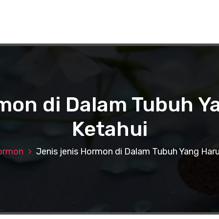
rmon di Dalam Tubuh 
Ketahui
ormon
Jenis jenis Hormon di Dalam Tubuh Yang Har