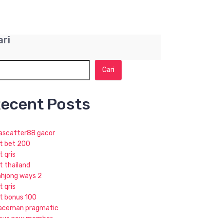
ari
Cari
ecent Posts
jascatter88 gacor
ot bet 200
t qris
t thailand
hjong ways 2
t qris
ot bonus 100
aceman pragmatic