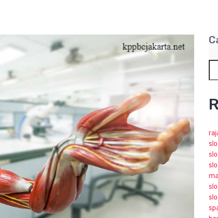
C
R
ra
sl
slo
slo
ma
slo
sl
sp