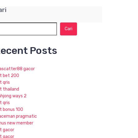
ari
Cari
ecent Posts
jascatter88 gacor
ot bet 200
t qris
t thailand
hjong ways 2
t qris
ot bonus 100
aceman pragmatic
nus new member
ot gacor
ot gacor