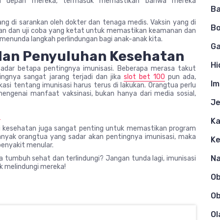
sa depan mereka, termasuk memastikan bahwa mereka
Ba
ang di sarankan oleh dokter dan tenaga medis. Vaksin yang di
Bo
itian dan uji coba yang ketat untuk memastikan keamanan dan
menunda langkah perlindungan bagi anak-anak kita.
Ga
dan Penyuluhan Kesehatan
Hi
adar betapa pentingnya imunisasi. Beberapa merasa takut
ngnya sangat jarang terjadi dan jika
slot bet 100
pun ada,
Im
kasi tentang imunisasi harus terus di lakukan. Orangtua perlu
ngenai manfaat vaksinasi, bukan hanya dari media sosial,
Je
t
Ka
si kesehatan juga sangat penting untuk memastikan program
banyak orangtua yang sadar akan pentingnya imunisasi, maka
K
enyakit menular.
N
 tumbuh sehat dan terlindungi? Jangan tunda lagi, imunisasi
k melindungi mereka!
O
Ob
Ol