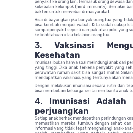
penyakit ke orang lain, termasuk orang dewasa dan 
kekebalan kelompok (herd immunity). Semakin bany
bakteri untuk menyebar di masyarakat.
Bisa di bayangkan jika banyak orangtua yang tida
bisa kembali menjadi wabah. Kita sudah cukup le
sampai penyakit seperti campak atau polio yang 
ketidaktahuan atau kelalaian orangtua.
3.
Vaksinasi Meng
Kesehatan
Imunisasi bukan hanya soal melindungi anak dari p
yang tinggi. Jika anak terkena penyakit yang se
perawatan rumah sakit bisa sangat mahal. Selain 
mendapatkan vaksinasi, yang tentunya akan menam
Dengan melakukan imunisasi secara rutin dan te
bisa membebani keluarga, serta membantu anak t
4.
Imunisasi Adalah
perjuangkan
Setiap anak berhak mendapatkan perlindungan kese
memastikan mereka tumbuh dengan sehat dan b
informasi yang tidak tepat menghalangi anak-anak