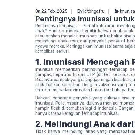
On 22 Feb, 2025
By ldtbhgafru
Imunisa
Pentingnya Imunisasi untuk
Pentingnya Imunisasi – Pernahkah kamu mendeng
anak? Mungkin mereka berpikir bahwa anak-anak
atau bahkan menolak imunisasi untuk balita bisa b
melindungi anak-anak dari penyakit-penyakit be
nyawa mereka. Meninggalkan imunisasi sama saja
komplikasi serius!
1.
Imunisasi Mencegah 
Imunisasi memberikan perlindungan terhadap ber
campak, hepatitis B, dan DTP (difteri, tetanus, d
Misalnya, campak yang di anggap ringan bisa beruj
otak, bahkan kematian. Dengan vaksinasi yang tep
untuk menghadapi virus dan bakteri berbahaya ter
Bahkan, beberapa penyakit yang dulunya bisa 
imunisasi. Polio, misalnya, dulunya menjadi momo
hampir tidak di temukan lagi di Indonesia. Janga
hanya karena keraguan terhadap imunisasi.
2.
Melindungi Anak dari
Tidak hanya melindungi anak yang mendapatka