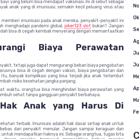
bayi yang belum bisa mendapat vaksinasi. Ini di sebut sebagai
N
ak anak yang di imunisasi, semakin kecil peluang virus atau
Ok
k memberi imunisasi pada anak mereka, penyakit-penyakit ini
lah menghadapi pandemi global,
joker123 slot
bukan? Jangan
S
sudah bisa di cegah kembali menyerang dengan memanfaatkan
Ag
urangi Biaya Perawatan
Ju
Ju
enyakit, tetapi juga dapat mengurangi beban biaya pengobatan
harusnya bisa di cegah dengan vaksin, biaya pengobatan dan
itu, banyak komplikasi yang bisa terjadi jika anak terlambat
Me
bah risiko kesehatan jangka panjang.
Ap
pat waktu, orangtua bisa menghindari biaya perawatan yang
umbuh sehat tanpa gangguan penyakit berbahaya.
Ma
 Hak Anak yang Harus Di
Fe
hatan terbaik. Imunisasi adalah hak dasar setiap anak untuk
ebas dari penyakit menular. Jangan sampai keraguan dan
C
 untuk mendapatkan haknya ini. Sebagai orangtua, tugas kita