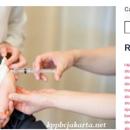
C
R
ra
sl
slo
slo
ma
slo
sl
sp
bo
sl
sl