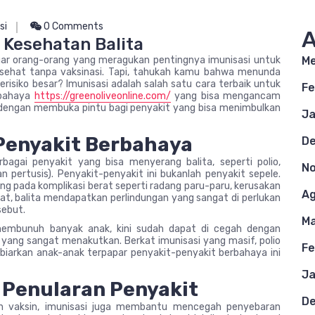
si
0 Comments
A
 Kesehatan Balita
Me
ar orang-orang yang meragukan pentingnya imunisasi untuk
 sehat tanpa vaksinasi. Tapi, tahukah kamu bahwa menunda
erisiko besar? Imunisasi adalah salah satu cara terbaik untuk
Fe
rbahaya
https://greenoliveonline.com/
yang bisa mengancam
 dengan membuka pintu bagi penyakit yang bisa menimbulkan
Ja
Penyakit Berbahaya
D
bagai penyakit yang bisa menyerang balita, seperti polio,
N
an pertusis). Penyakit-penyakit ini bukanlah penyakit sepele.
ung pada komplikasi berat seperti radang paru-paru, kerusakan
Ag
at, balita mendapatkan perlindungan yang sangat di perlukan
sebut.
Ma
membunuh banyak anak, kini sudah dapat di cegah dengan
k yang sangat menakutkan. Berkat imunisasi yang masif, polio
Fe
n biarkan anak-anak terpapar penyakit-penyakit berbahaya ini
Ja
 Penularan Penyakit
D
n vaksin, imunisasi juga membantu mencegah penyebaran