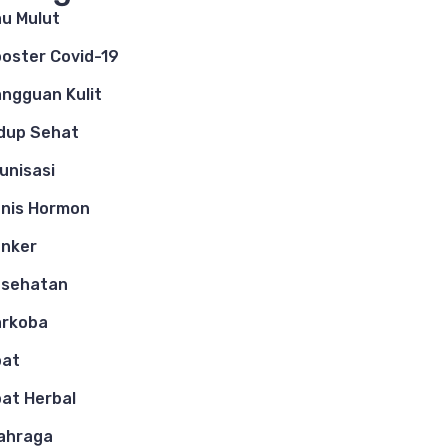
u Mulut
oster Covid-19
ngguan Kulit
dup Sehat
unisasi
nis Hormon
nker
esehatan
arkoba
bat
at Herbal
ahraga