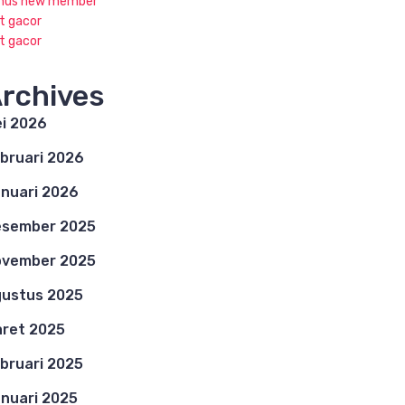
nus new member
ot gacor
ot gacor
rchives
i 2026
bruari 2026
nuari 2026
esember 2025
ovember 2025
ustus 2025
ret 2025
bruari 2025
nuari 2025