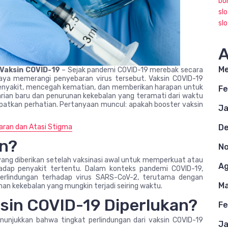
bo
sl
sl
A
Me
 Vaksin COVID-19
– Sejak pandemi COVID-19 merebak secara
paya memerangi penyebaran virus tersebut. Vaksin COVID-19
enyakit, mencegah kematian, dan memberikan harapan untuk
Fe
ian baru dan penurunan kekebalan yang teramati dari waktu
patkan perhatian. Pertanyaan muncul: apakah booster vaksin
Ja
aran dan Atasi Stigma
D
in?
N
 yang diberikan setelah vaksinasi awal untuk memperkuat atau
Ag
adap penyakit tertentu. Dalam konteks pandemi COVID-19,
perlindungan terhadap virus SARS-CoV-2, terutama dengan
Ma
an kekebalan yang mungkin terjadi seiring waktu.
sin COVID-19 Diperlukan?
Fe
nunjukkan bahwa tingkat perlindungan dari vaksin COVID-19
Ja