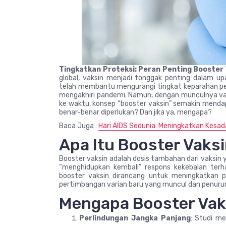
Tingkatkan Proteksi: Peran Penting Booster
global, vaksin menjadi tonggak penting dalam u
telah membantu mengurangi tingkat keparahan p
mengakhiri pandemi. Namun, dengan munculnya var
ke waktu, konsep “booster vaksin” semakin menda
benar-benar diperlukan? Dan jika ya, mengapa?
Baca Juga :
Hari AIDS Sedunia: Meningkatkan Kesad
Apa Itu Booster Vaks
Booster vaksin adalah dosis tambahan dari vaksin
“menghidupkan kembali” respons kekebalan terh
booster vaksin dirancang untuk meningkatkan 
pertimbangan varian baru yang muncul dan penurun
Mengapa Booster Vak
Perlindungan Jangka Panjang
: Studi me