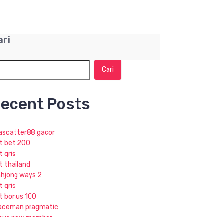
ari
Cari
ecent Posts
jascatter88 gacor
ot bet 200
t qris
t thailand
hjong ways 2
t qris
ot bonus 100
aceman pragmatic