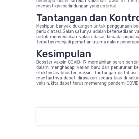
beberapa bulan setelah vaksinasi awal. Ini me
memastikan perlindungan yang optimal.
Tantangan dan Kontr
Meskipun banyak dukungan untuk penggunaan boo
perlu diatasi. Salah satunya adalah ketersediaan v
untuk menyediakan vaksin dasar kepada populasi
terbatas menjadi perhatian utama dalam penerapa
Kesimpulan
Booster vaksin COVID-19 memainkan peran pentin
dalam menghadapi varian baru dan penurunan ke
efektivitas booster vaksin, tantangan distribus
manfaatnya dapat dirasakan secara luas di sel
vaksin, kita dapat terus memerangi pandemi COVID