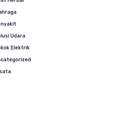
at Herbal
ahraga
nyakit
lusi Udara
kok Elektrik
categorized
sata