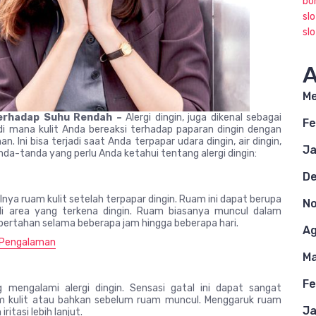
bo
sl
sl
A
Me
 Terhadap Suhu Rendah –
Alergi dingin, juga dikenal sebagai
Fe
isi di mana kulit Anda bereaksi terhadap paparan dingin dengan
n. Ini bisa terjadi saat Anda terpapar udara dingin, air dingin,
Ja
nda-tanda yang perlu Anda ketahui tentang alergi dingin:
D
nya ruam kulit setelah terpapar dingin. Ruam ini dapat berupa
N
i area yang terkena dingin. Ruam biasanya muncul dalam
 bertahan selama beberapa jam hingga beberapa hari.
Ag
n Pengalaman
Ma
Fe
g mengalami alergi dingin. Sensasi gatal ini dapat sangat
 kulit atau bahkan sebelum ruam muncul. Menggaruk ruam
Ja
itasi lebih lanjut.