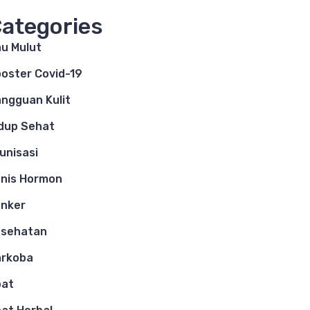
ategories
u Mulut
oster Covid-19
ngguan Kulit
dup Sehat
unisasi
nis Hormon
nker
esehatan
arkoba
bat