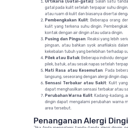
Urtikaria (Gatal-gatal)
: Salah satu tanda
gatal pada kulit setelah terpapar suhu dingin
atau ruam di kulit dan biasanya disertai den
Pembengkakan Kulit
: Beberapa orang de
kulit yang terkena suhu dingin. Pembengkaka
kontak dengan air dingin atau udara dingin.
Pusing dan Pingsan
: Reaksi yang lebih ser
pingsan, atau bahkan syok anafilaksis dalam
kekebalan tubuh yang berlebihan terhadap su
Pilek atau Batuk
: Beberapa individu dengan
pilek, batuk, atau sesak napas setelah terpap
Mati Rasa atau Kesemutan
: Pada beber
langsung, seseorang dengan alergi dingin da
Sensasi Terbakar atau Sakit
: Kulit yan
dapat menghasilkan sensasi terbakar atau s
Perubahan Warna Kulit
: Kadang-kadang, ar
dingin dapat mengalami perubahan warna me
area tersebut.
Penanganan Alergi Ding
Jika Anda mengalami tanda-tanda alergi dingin, 