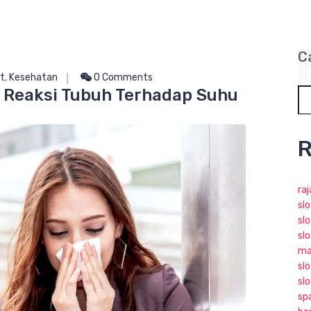
C
t
,
Kesehatan
0 Comments
i Reaksi Tubuh Terhadap Suhu
R
ra
sl
slo
slo
ma
slo
sl
sp