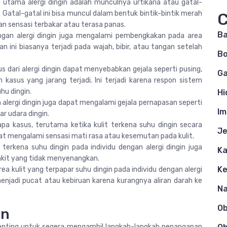
 utama alergi dingin adalah munculnya urtikaria atau gatal-
. Gatal-gatal ini bisa muncul dalam bentuk bintik-bintik merah
C
gan sensasi terbakar atau terasa panas.
Ba
ngan alergi dingin juga mengalami pembengkakan pada area
n ini biasanya terjadi pada wajah, bibir, atau tangan setelah
Bo
ius dari alergi dingin dapat menyebabkan gejala seperti pusing,
Ga
 kasus yang jarang terjadi. Ini terjadi karena respon sistem
hu dingin.
Hi
 alergi dingin juga dapat mengalami gejala pernapasan seperti
Im
ar udara dingin.
apa kasus, terutama ketika kulit terkena suhu dingin secara
Je
pat mengalami sensasi mati rasa atau kesemutan pada kulit.
g terkena suhu dingin pada individu dengan alergi dingin juga
Ka
akit yang tidak menyenangkan.
K
ea kulit yang terpapar suhu dingin pada individu dengan alergi
njadi pucat atau kebiruan karena kurangnya aliran darah ke
N
O
in
penting untuk segera mengambil langkah-langkah penanganan