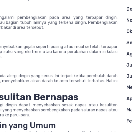
D
ngalami pembengkakan pada area yang terpapar dingin.
N
atau bagian tubuh lainnya yang terkena dingin. Pembengkakan
rbakar di area tersebut.
Ok
S
menyebabkan gejala seperti pusing atau mual setelah terpapar
adap suhu yang ekstrem atau karena perubahan dalam sirkulasi
Ag
n.
Ju
a alergi dingin yang serius. Ini terjadi ketika pembuluh darah
Ju
, menyebabkan aliran darah ke area tersebut terbatas. Hal ini
Me
sulitan Bernapas
Ap
rgi dingin dapat menyebabkan sesak napas atau kesulitan
Ma
alergi yang menyebabkan pembengkakan pada saluran napas atau
ra ke paru-paru.
Fe
gin yang Umum