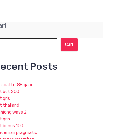
ari
Cari
ecent Posts
jascatter88 gacor
ot bet 200
t qris
t thailand
hjong ways 2
t qris
ot bonus 100
aceman pragmatic