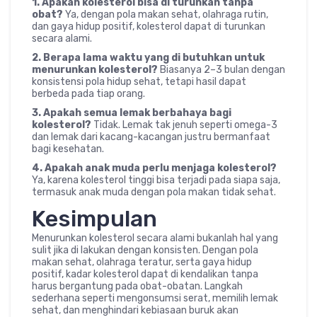
1. Apakah kolesterol bisa di turunkan tanpa
obat?
Ya, dengan pola makan sehat, olahraga rutin,
dan gaya hidup positif, kolesterol dapat di turunkan
secara alami.
2. Berapa lama waktu yang di butuhkan untuk
menurunkan kolesterol?
Biasanya 2–3 bulan dengan
konsistensi pola hidup sehat, tetapi hasil dapat
berbeda pada tiap orang.
3. Apakah semua lemak berbahaya bagi
kolesterol?
Tidak. Lemak tak jenuh seperti omega-3
dan lemak dari kacang-kacangan justru bermanfaat
bagi kesehatan.
4. Apakah anak muda perlu menjaga kolesterol?
Ya, karena kolesterol tinggi bisa terjadi pada siapa saja,
termasuk anak muda dengan pola makan tidak sehat.
Kesimpulan
Menurunkan kolesterol secara alami bukanlah hal yang
sulit jika di lakukan dengan konsisten. Dengan pola
makan sehat, olahraga teratur, serta gaya hidup
positif, kadar kolesterol dapat di kendalikan tanpa
harus bergantung pada obat-obatan. Langkah
sederhana seperti mengonsumsi serat, memilih lemak
sehat, dan menghindari kebiasaan buruk akan