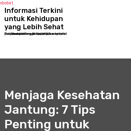
sbobet
Informasi Terkini
S
k
untuk Kehidupan
i
yang Lebih Sehat
p
Selamat datang di kppbcjakarta.net - Destinasi online Anda untuk memulai perjalanan menuju kesehatan optimal dan kesejahteraan holistik
t
o
c
o
n
t
e
n
t
Menjaga Kesehatan
Jantung: 7 Tips
Penting untuk