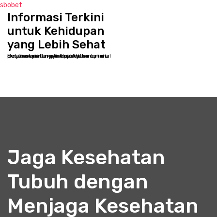
sbobet
Informasi Terkini
S
k
untuk Kehidupan
i
yang Lebih Sehat
p
Selamat datang di kppbcjakarta.net - Destinasi online Anda untuk memulai perjalanan menuju kesehatan optimal dan kesejahteraan holistik
t
o
c
o
n
t
e
n
t
Jaga Kesehatan
Tubuh dengan
Menjaga Kesehatan