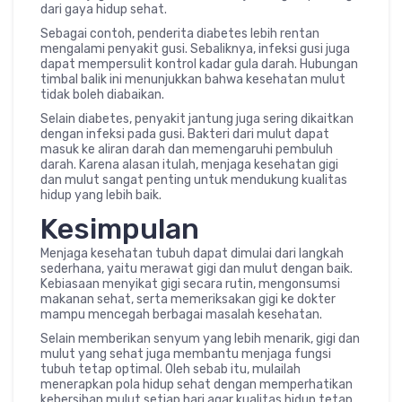
dari gaya hidup sehat.
Sebagai contoh, penderita diabetes lebih rentan
mengalami penyakit gusi. Sebaliknya, infeksi gusi juga
dapat mempersulit kontrol kadar gula darah. Hubungan
timbal balik ini menunjukkan bahwa kesehatan mulut
tidak boleh diabaikan.
Selain diabetes, penyakit jantung juga sering dikaitkan
dengan infeksi pada gusi. Bakteri dari mulut dapat
masuk ke aliran darah dan memengaruhi pembuluh
darah. Karena alasan itulah, menjaga kesehatan gigi
dan mulut sangat penting untuk mendukung kualitas
hidup yang lebih baik.
Kesimpulan
Menjaga kesehatan tubuh dapat dimulai dari langkah
sederhana, yaitu merawat gigi dan mulut dengan baik.
Kebiasaan menyikat gigi secara rutin, mengonsumsi
makanan sehat, serta memeriksakan gigi ke dokter
mampu mencegah berbagai masalah kesehatan.
Selain memberikan senyum yang lebih menarik, gigi dan
mulut yang sehat juga membantu menjaga fungsi
tubuh tetap optimal. Oleh sebab itu, mulailah
menerapkan pola hidup sehat dengan memperhatikan
kebersihan mulut setiap hari agar kualitas hidup tetap