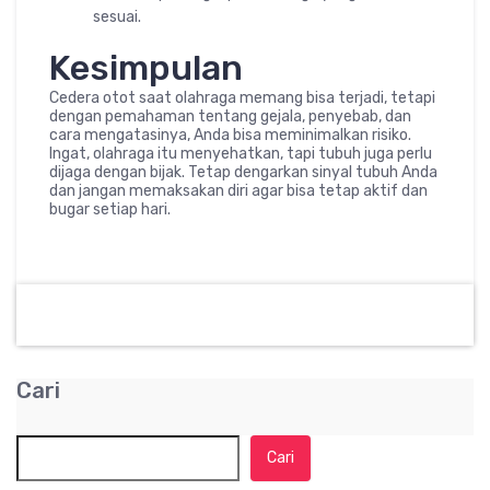
sesuai.
Kesimpulan
Cedera otot saat olahraga memang bisa terjadi, tetapi
dengan pemahaman tentang gejala, penyebab, dan
cara mengatasinya, Anda bisa meminimalkan risiko.
Ingat, olahraga itu menyehatkan, tapi tubuh juga perlu
dijaga dengan bijak. Tetap dengarkan sinyal tubuh Anda
dan jangan memaksakan diri agar bisa tetap aktif dan
bugar setiap hari.
Cari
Cari