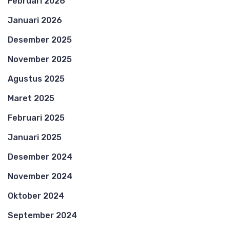
Februari 2026
Januari 2026
Desember 2025
November 2025
Agustus 2025
Maret 2025
Februari 2025
Januari 2025
Desember 2024
November 2024
Oktober 2024
September 2024