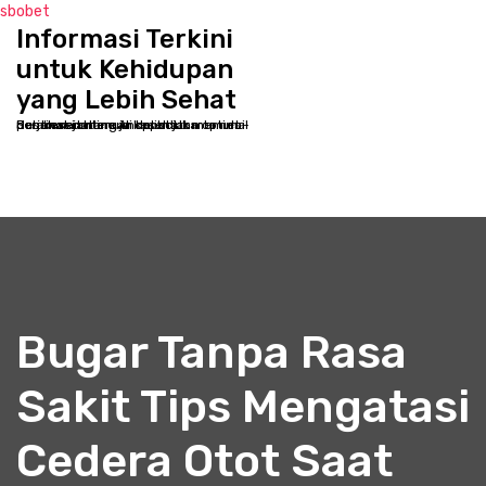
sbobet
Informasi Terkini
S
k
untuk Kehidupan
i
yang Lebih Sehat
p
Selamat datang di kppbcjakarta.net - Destinasi online Anda untuk memulai perjalanan menuju kesehatan optimal dan kesejahteraan holistik
t
o
c
o
n
t
e
n
t
Bugar Tanpa Rasa
Sakit Tips Mengatasi
Cedera Otot Saat