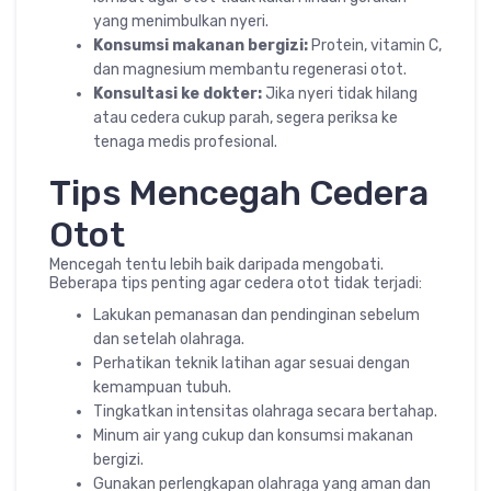
yang menimbulkan nyeri.
Konsumsi makanan bergizi:
Protein, vitamin C,
dan magnesium membantu regenerasi otot.
Konsultasi ke dokter:
Jika nyeri tidak hilang
atau cedera cukup parah, segera periksa ke
tenaga medis profesional.
Tips Mencegah Cedera
Otot
Mencegah tentu lebih baik daripada mengobati.
Beberapa tips penting agar cedera otot tidak terjadi:
Lakukan pemanasan dan pendinginan sebelum
dan setelah olahraga.
Perhatikan teknik latihan agar sesuai dengan
kemampuan tubuh.
Tingkatkan intensitas olahraga secara bertahap.
Minum air yang cukup dan konsumsi makanan
bergizi.
Gunakan perlengkapan olahraga yang aman dan