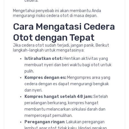
cedera.
Mengetahui penyebab ini akan membantu Anda
mengurangi risiko cedera otot di masa depan.
Cara Mengatasi Cedera
Otot dengan Tepat
Jika cedera otot sudah terjadi, jangan panik. Berikut
langkah-langkah untuk mengatasinya:
Istirahatkan otot:
Hentikan aktivitas yang
membuat nyeri dan beri waktu bagi otot untuk
pulih.
Kompres dengan es:
Mengompres area yang
cedera dengan es dapat mengurangi bengkak
dan nyeri.
Kompres hangat setelah 48 jam:
Setelah
peradangan berkurang, kompres hangat
membantu melancarkan sirkulasi darah dan
mempercepat pemulihan.
Peregangan ringan
: Lakukan peregangan
lembut agar otot tidak kaku. Hindari gerakan