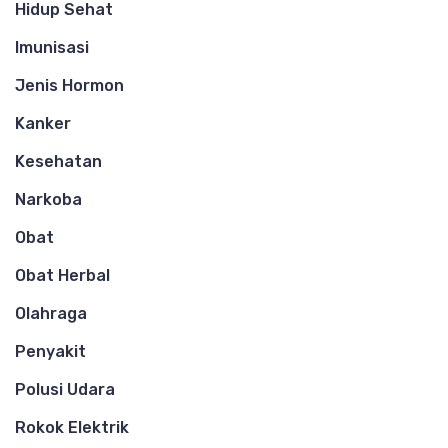
Hidup Sehat
Imunisasi
Jenis Hormon
Kanker
Kesehatan
Narkoba
Obat
Obat Herbal
Olahraga
Penyakit
Polusi Udara
Rokok Elektrik