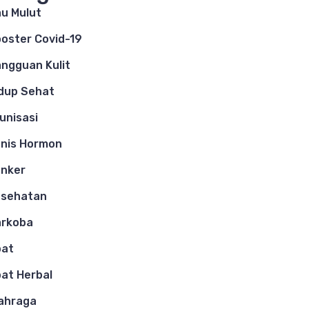
u Mulut
oster Covid-19
ngguan Kulit
dup Sehat
unisasi
nis Hormon
nker
esehatan
arkoba
bat
at Herbal
ahraga