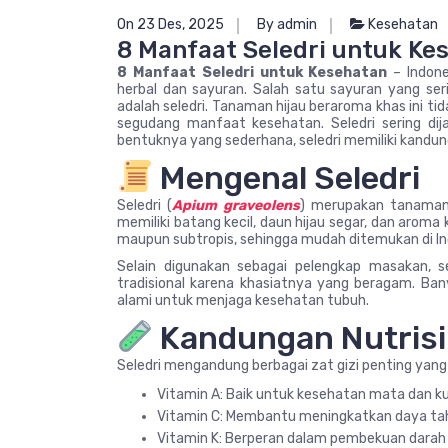
On 23 Des, 2025
By admin
Kesehatan
8 Manfaat Seledri untuk Ke
8 Manfaat Seledri untuk Kesehatan
– Indone
herbal dan sayuran. Salah satu sayuran yang ser
adalah seledri. Tanaman hijau beraroma khas ini 
segudang manfaat kesehatan. Seledri sering dija
bentuknya yang sederhana, seledri memiliki kandung
Mengenal Seledri
Seledri (
Apium graveolens
) merupakan tanaman 
memiliki batang kecil, daun hijau segar, dan aroma 
maupun subtropis, sehingga mudah ditemukan di In
Selain digunakan sebagai pelengkap masakan, s
tradisional karena khasiatnya yang beragam. B
alami untuk menjaga kesehatan tubuh.
Kandungan Nutrisi 
Seledri mengandung berbagai zat gizi penting yang
Vitamin A: Baik untuk kesehatan mata dan kul
Vitamin C: Membantu meningkatkan daya ta
Vitamin K: Berperan dalam pembekuan darah 