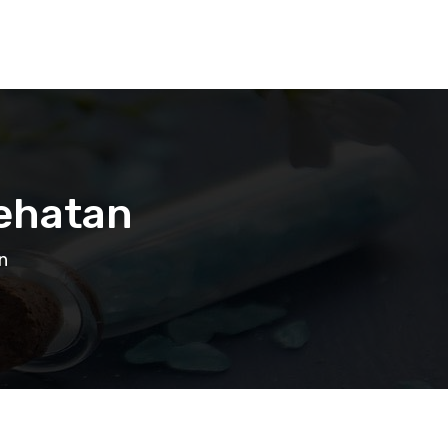
sehatan
n