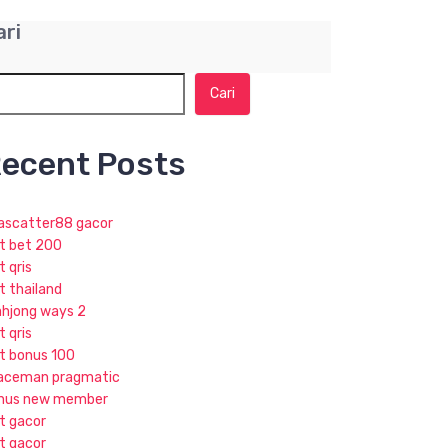
ari
Cari
ecent Posts
jascatter88 gacor
ot bet 200
t qris
t thailand
hjong ways 2
t qris
ot bonus 100
aceman pragmatic
nus new member
ot gacor
ot gacor