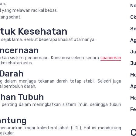
ium.
N
l yang melawan radikal bebas.
Ok
yang sehat.
ntuk Kesehatan
S
l sejak lama. Berikut beberapa khasiat utamanya:
Ag
encernaan
Ju
kan sistem pencernaan. Konsumsi seledri secara
spaceman
 kesehatan usus.
Ju
 Darah
Me
g dalam menjaga tekanan darah tetap stabil. Seledri juga
Ap
i pembuluh darah.
ahan Tubuh
Ma
an penting dalam meningkatkan sistem imun, sehingga tubuh
Fe
antung
urunkan kadar kolesterol jahat (LDL). Hal ini mendukung
C
skular.