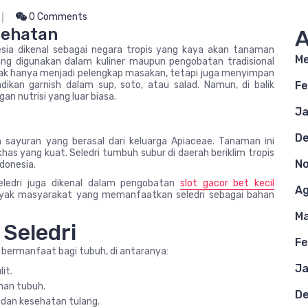
0 Comments
sehatan
A
sia dikenal sebagai negara tropis yang kaya akan tanaman
Me
ing digunakan dalam kuliner maupun pengobatan tradisional
tidak hanya menjadi pelengkap masakan, tetapi juga menyimpan
dikan garnish dalam sup, soto, atau salad. Namun, di balik
Fe
an nutrisi yang luar biasa.
Ja
D
sayuran yang berasal dari keluarga Apiaceae. Tanaman ini
khas yang kuat. Seledri tumbuh subur di daerah beriklim tropis
N
donesia.
eledri juga dikenal dalam pengobatan
slot gacor bet kecil
Ag
anyak masyarakat yang memanfaatkan seledri sebagai bahan
Ma
Seledri
Fe
 bermanfaat bagi tubuh, di antaranya:
Ja
it.
han tubuh.
D
dan kesehatan tulang.