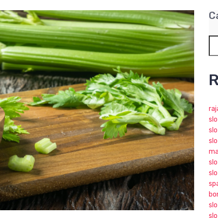
C
R
ra
sl
slo
slo
ma
slo
sl
sp
bo
sl
sl