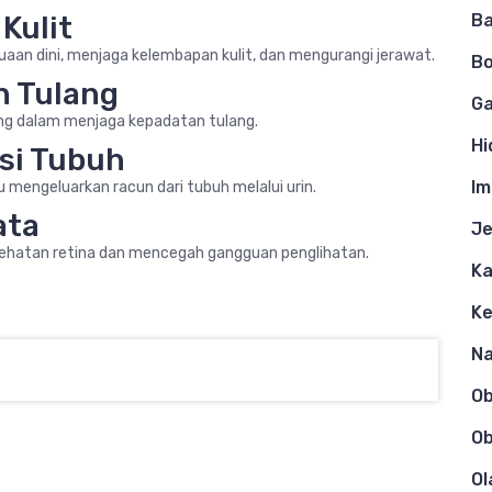
Kulit
Ba
an dini, menjaga kelembapan kulit, dan mengurangi jerawat.
Bo
n Tulang
Ga
ing dalam menjaga kepadatan tulang.
Hi
si Tubuh
Im
u mengeluarkan racun dari tubuh melalui urin.
ata
Je
ehatan retina dan mencegah gangguan penglihatan.
Ka
K
N
O
Ob
Ol