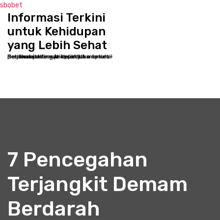
sbobet
Informasi Terkini
S
k
untuk Kehidupan
i
yang Lebih Sehat
p
Selamat datang di kppbcjakarta.net - Destinasi online Anda untuk memulai perjalanan menuju kesehatan optimal dan kesejahteraan holistik
t
o
c
o
n
t
e
n
t
7 Pencegahan
Terjangkit Demam
Berdarah