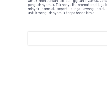
Untuk menjauhkan diri dari gigitan nyamuk, 
pengusir nyamuk. Tak hanya itu, aromaterapi juga
minyak esensial, seperti bunga lawang, serai, 
untuk mengusir nyamuk tanpa bahan kimia.