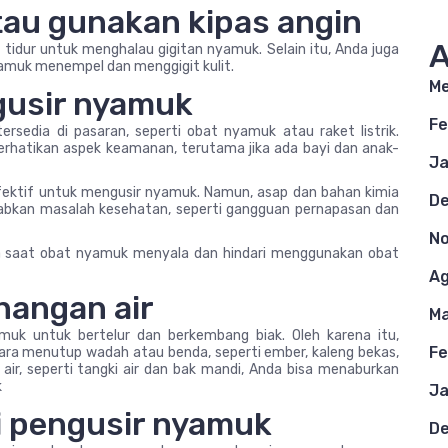
au gunakan kipas angin
A
tidur untuk menghalau gigitan nyamuk. Selain itu, Anda juga
amuk menempel dan menggigit kulit.
Me
gusir nyamuk
Fe
rsedia di pasaran, seperti obat nyamuk atau raket listrik.
hatikan aspek keamanan, terutama jika ada bayi dan anak-
Ja
ektif untuk mengusir nyamuk. Namun, asap dan bahan kimia
D
abkan masalah kesehatan, seperti gangguan pernapasan dan
N
arga saat obat nyamuk menyala dan hindari menggunakan obat
Ag
nangan air
Ma
uk untuk bertelur dan berkembang biak. Oleh karena itu,
Fe
ara menutup wadah atau benda, seperti ember, kaleng bekas,
r, seperti tangki air dan bak mandi, Anda bisa menaburkan
k
Ja
 pengusir nyamuk
D