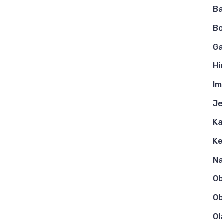
Ba
Bo
Ga
Hi
Im
Je
Ka
K
N
O
Ob
Ol