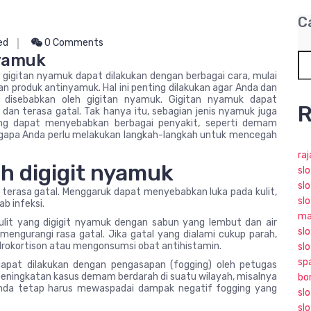
C
ed
0 Comments
Nyamuk
igitan nyamuk dapat dilakukan dengan berbagai cara, mulai
 produk antinyamuk. Hal ini penting dilakukan agar Anda dan
ng disebabkan oleh gigitan nyamuk. Gigitan nyamuk dapat
R
an terasa gatal. Tak hanya itu, sebagian jenis nyamuk juga
ng dapat menyebabkan berbagai penyakit, seperti demam
 mengapa Anda perlu melakukan langkah-langkah untuk mencegah
ra
ah digigit nyamuk
sl
slo
u terasa gatal. Menggaruk dapat menyebabkan luka pada kulit,
slo
b infeksi.
ma
ulit yang digigit nyamuk dengan sabun yang lembut dan air
slo
 mengurangi rasa gatal. Jika gatal yang dialami cukup parah,
rokortison atau mengonsumsi obat antihistamin.
sl
sp
apat dilakukan dengan pengasapan (fogging) oleh petugas
i peningkatan kasus demam berdarah di suatu wilayah, misalnya
bo
Anda tetap harus mewaspadai dampak negatif fogging yang
sl
sl