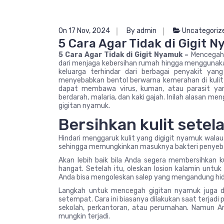
On 17 Nov, 2024
By admin
Uncategoriz
5 Cara Agar Tidak di Gigit 
5 Cara Agar Tidak di Gigit Nyamuk –
Mencegah g
dari menjaga kebersihan rumah hingga menggunakan
keluarga terhindar dari berbagai penyakit ya
menyebabkan bentol berwarna kemerahan di kulit d
dapat membawa virus, kuman, atau parasit ya
berdarah, malaria, dan kaki gajah. Inilah alasan
gigitan nyamuk.
Bersihkan kulit setel
Hindari menggaruk kulit yang digigit nyamuk wala
sehingga memungkinkan masuknya bakteri penyeba
Akan lebih baik bila Anda segera membersihkan k
hangat. Setelah itu, oleskan losion kalamin untuk
Anda bisa mengoleskan salep yang mengandung hid
Langkah untuk mencegah gigitan nyamuk juga d
setempat. Cara ini biasanya dilakukan saat terjad
sekolah, perkantoran, atau perumahan. Namun 
mungkin terjadi.