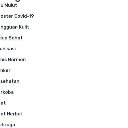
u Mulut
oster Covid-19
ngguan Kulit
dup Sehat
unisasi
nis Hormon
nker
esehatan
arkoba
bat
at Herbal
ahraga