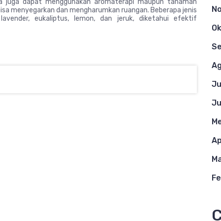
Anda juga dapat menggunakan aromaterapi maupun tanaman
N
 bisa menyegarkan dan mengharumkan ruangan. Beberapa jenis
lavender, eukaliptus, lemon, dan jeruk, diketahui efektif
Ok
S
Ag
Ju
Ju
Me
Ap
Ma
Fe
C