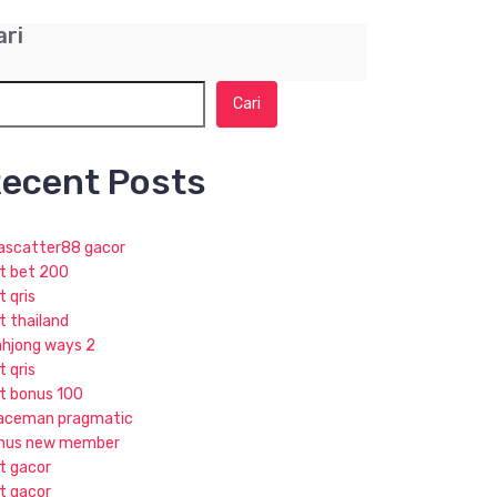
ari
Cari
ecent Posts
jascatter88 gacor
ot bet 200
t qris
t thailand
hjong ways 2
t qris
ot bonus 100
aceman pragmatic
nus new member
ot gacor
ot gacor