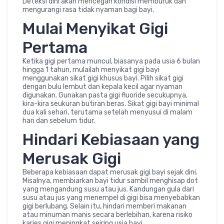
Deteksi dini akan mencegah kondisi memburuk dan
mengurangi rasa tidak nyaman bagi bayi.
Mulai Menyikat Gigi
Pertama
Ketika gigi pertama muncul, biasanya pada usia 6 bulan
hingga 1 tahun, mulailah menyikat gigi bayi
menggunakan sikat gigi khusus bayi. Pilih sikat gigi
dengan bulu lembut dan kepala kecil agar nyaman
digunakan. Gunakan pasta gigi fluoride secukupnya,
kira-kira seukuran butiran beras. Sikat gigi bayi minimal
dua kali sehari, terutama setelah menyusui di malam
hari dan sebelum tidur.
Hindari Kebiasaan yang
Merusak Gigi
Beberapa kebiasaan dapat merusak gigi bayi sejak dini.
Misalnya, membiarkan bayi tidur sambil menghisap dot
yang mengandung susu atau jus. Kandungan gula dari
susu atau jus yang menempel di gigi bisa menyebabkan
gigi berlubang. Selain itu, hindari memberi makanan
atau minuman manis secara berlebihan, karena risiko
karies gigi meningkat seiring usia bayi.