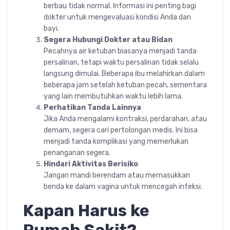
berbau tidak normal. Informasi ini penting bagi
dokter untuk mengevaluasi kondisi Anda dan
bayi.
Segera Hubungi Dokter atau Bidan
Pecahnya air ketuban biasanya menjadi tanda
persalinan, tetapi waktu persalinan tidak selalu
langsung dimulai. Beberapa ibu melahirkan dalam
beberapa jam setelah ketuban pecah, sementara
yang lain membutuhkan waktu lebih lama.
Perhatikan Tanda Lainnya
Jika Anda mengalami kontraksi, perdarahan, atau
demam, segera cari pertolongan medis. Ini bisa
menjadi tanda komplikasi yang memerlukan
penanganan segera.
Hindari Aktivitas Berisiko
Jangan mandi berendam atau memasukkan
benda ke dalam vagina untuk mencegah infeksi.
Kapan Harus ke