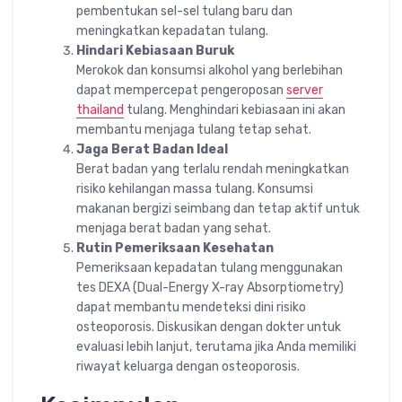
pembentukan sel-sel tulang baru dan
meningkatkan kepadatan tulang.
Hindari Kebiasaan Buruk
Merokok dan konsumsi alkohol yang berlebihan
dapat mempercepat pengeroposan
server
thailand
tulang. Menghindari kebiasaan ini akan
membantu menjaga tulang tetap sehat.
Jaga Berat Badan Ideal
Berat badan yang terlalu rendah meningkatkan
risiko kehilangan massa tulang. Konsumsi
makanan bergizi seimbang dan tetap aktif untuk
menjaga berat badan yang sehat.
Rutin Pemeriksaan Kesehatan
Pemeriksaan kepadatan tulang menggunakan
tes DEXA (Dual-Energy X-ray Absorptiometry)
dapat membantu mendeteksi dini risiko
osteoporosis. Diskusikan dengan dokter untuk
evaluasi lebih lanjut, terutama jika Anda memiliki
riwayat keluarga dengan osteoporosis.