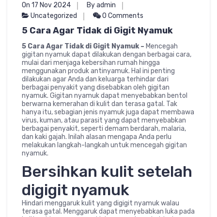
On 17 Nov 2024
By admin
Uncategorized
0 Comments
5 Cara Agar Tidak di Gigit Nyamuk
5 Cara Agar Tidak di Gigit Nyamuk –
Mencegah
gigitan nyamuk dapat dilakukan dengan berbagai cara,
mulai dari menjaga kebersihan rumah hingga
menggunakan produk antinyamuk. Hal ini penting
dilakukan agar Anda dan keluarga terhindar dari
berbagai penyakit yang disebabkan oleh gigitan
nyamuk. Gigitan nyamuk dapat menyebabkan bentol
berwarna kemerahan di kulit dan terasa gatal. Tak
hanya itu, sebagian jenis nyamuk juga dapat membawa
virus, kuman, atau parasit yang dapat menyebabkan
berbagai penyakit, seperti demam berdarah, malaria,
dan kaki gajah. Inilah alasan mengapa Anda perlu
melakukan langkah-langkah untuk mencegah gigitan
nyamuk.
Bersihkan kulit setelah
digigit nyamuk
Hindari menggaruk kulit yang digigit nyamuk walau
terasa gatal. Menggaruk dapat menyebabkan luka pada