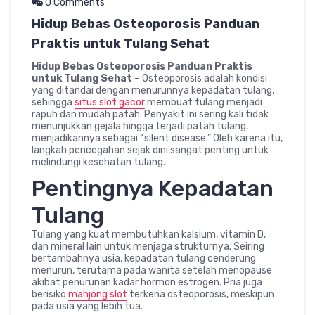
0 Comments
Hidup Bebas Osteoporosis Panduan
Praktis untuk Tulang Sehat
Hidup Bebas Osteoporosis Panduan Praktis
untuk Tulang Sehat
– Osteoporosis adalah kondisi
yang ditandai dengan menurunnya kepadatan tulang,
sehingga
situs slot gacor
membuat tulang menjadi
rapuh dan mudah patah. Penyakit ini sering kali tidak
menunjukkan gejala hingga terjadi patah tulang,
menjadikannya sebagai “silent disease.” Oleh karena itu,
langkah pencegahan sejak dini sangat penting untuk
melindungi kesehatan tulang.
Pentingnya Kepadatan
Tulang
Tulang yang kuat membutuhkan kalsium, vitamin D,
dan mineral lain untuk menjaga strukturnya. Seiring
bertambahnya usia, kepadatan tulang cenderung
menurun, terutama pada wanita setelah menopause
akibat penurunan kadar hormon estrogen. Pria juga
berisiko
mahjong slot
terkena osteoporosis, meskipun
pada usia yang lebih tua.