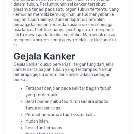
dalam tubuh. Pertumbuhan sel kanker tersebut
biasanya terjadi pada satu organ tubuh tertentu, yang
kemudian memiliki kemungkinan untuk menyebar ke
bagian tubuh lainnya. Kanker dapat dialami oleh
berbagai kalangan, mulai dari usia anak-anak hingga
usia lanjut. Oleh karenanya, penting untuk mengenal
serta mewaspadai kanker sejak dini. Mari simak ulasan
mengenai kanker selengkapnya melalui artikel berikut
ini.
Gejala Kanker
Gejala kanker cukup bervariasi, tergantung dari jenis
kanker serta bagian tubuh yang terdampak. Namun,
beberapa gejala umum dari kanker adalah sebagai
berikut:
Terdapat benjolan pada sekitar bagian tubuh
yang terdampak.
Berat badan naik atau turun secara drastis
tanpa alasan jelas.
Perubahan warna atau tekstur kulit.
Mudah lelah.
Kesulitan bernapas.