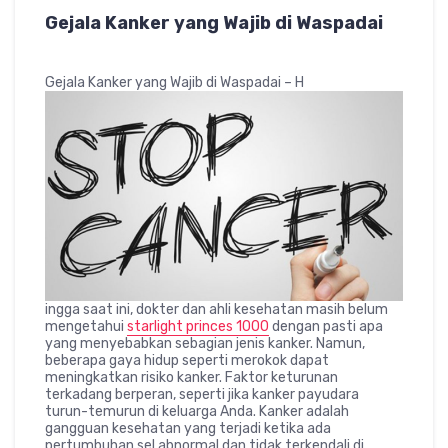
Gejala Kanker yang Wajib di Waspadai
Gejala Kanker yang Wajib di Waspadai – H
ingga saat ini, dokter dan ahli kesehatan masih belum
mengetahui
starlight princes 1000
dengan pasti apa
yang menyebabkan sebagian jenis kanker. Namun,
beberapa gaya hidup seperti merokok dapat
meningkatkan risiko kanker. Faktor keturunan
terkadang berperan, seperti jika kanker payudara
turun-temurun di keluarga Anda. Kanker adalah
gangguan kesehatan yang terjadi ketika ada
pertumbuhan sel abnormal dan tidak terkendali di