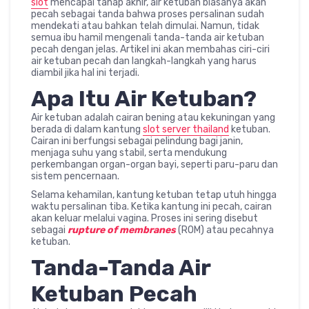
slot
mencapai tahap akhir, air ketuban biasanya akan
pecah sebagai tanda bahwa proses persalinan sudah
mendekati atau bahkan telah dimulai. Namun, tidak
semua ibu hamil mengenali tanda-tanda air ketuban
pecah dengan jelas. Artikel ini akan membahas ciri-ciri
air ketuban pecah dan langkah-langkah yang harus
diambil jika hal ini terjadi.
Apa Itu Air Ketuban?
Air ketuban adalah cairan bening atau kekuningan yang
berada di dalam kantung
slot server thailand
ketuban.
Cairan ini berfungsi sebagai pelindung bagi janin,
menjaga suhu yang stabil, serta mendukung
perkembangan organ-organ bayi, seperti paru-paru dan
sistem pencernaan.
Selama kehamilan, kantung ketuban tetap utuh hingga
waktu persalinan tiba. Ketika kantung ini pecah, cairan
akan keluar melalui vagina. Proses ini sering disebut
sebagai
rupture of membranes
(ROM) atau pecahnya
ketuban.
Tanda-Tanda Air
Ketuban Pecah