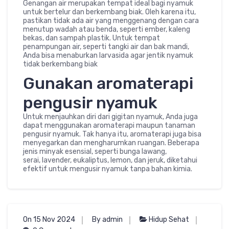
Genangan air merupakan tempat ideal bagi nyamuk
untuk bertelur dan berkembang biak. Oleh karena itu,
pastikan tidak ada air yang menggenang dengan cara
menutup wadah atau benda, seperti ember, kaleng
bekas, dan sampah plastik. Untuk tempat
penampungan air, seperti tangki air dan bak mandi,
Anda bisa menaburkan larvasida agar jentik nyamuk
tidak berkembang biak
Gunakan aromaterapi
pengusir nyamuk
Untuk menjauhkan diri dari gigitan nyamuk, Anda juga
dapat menggunakan aromaterapi maupun tanaman
pengusir nyamuk. Tak hanya itu, aromaterapi juga bisa
menyegarkan dan mengharumkan ruangan. Beberapa
jenis minyak esensial, seperti bunga lawang,
serai, lavender, eukaliptus, lemon, dan jeruk, diketahui
efektif untuk mengusir nyamuk tanpa bahan kimia.
On 15 Nov 2024
By admin
Hidup Sehat