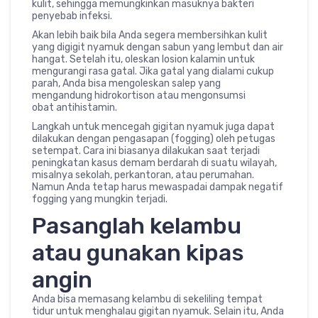
kulit, sehingga memungkinkan masuknya bakteri
penyebab infeksi.
Akan lebih baik bila Anda segera membersihkan kulit
yang digigit nyamuk dengan sabun yang lembut dan air
hangat. Setelah itu, oleskan losion kalamin untuk
mengurangi rasa gatal. Jika gatal yang dialami cukup
parah, Anda bisa mengoleskan salep yang
mengandung hidrokortison atau mengonsumsi
obat antihistamin.
Langkah untuk mencegah gigitan nyamuk juga dapat
dilakukan dengan pengasapan (fogging) oleh petugas
setempat. Cara ini biasanya dilakukan saat terjadi
peningkatan kasus demam berdarah di suatu wilayah,
misalnya sekolah, perkantoran, atau perumahan.
Namun Anda tetap harus mewaspadai dampak negatif
fogging yang mungkin terjadi.
Pasanglah kelambu
atau gunakan kipas
angin
Anda bisa memasang kelambu di sekeliling tempat
tidur untuk menghalau gigitan nyamuk. Selain itu, Anda