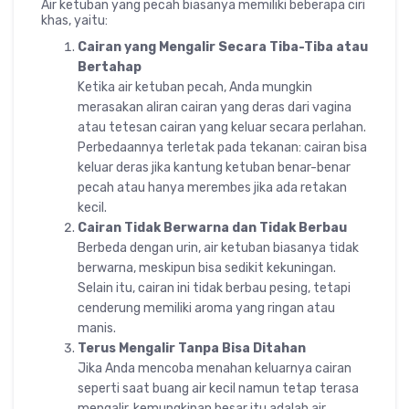
Air ketuban yang pecah biasanya memiliki beberapa ciri
khas, yaitu:
Cairan yang Mengalir Secara Tiba-Tiba atau
Bertahap
Ketika air ketuban pecah, Anda mungkin
merasakan aliran cairan yang deras dari vagina
atau tetesan cairan yang keluar secara perlahan.
Perbedaannya terletak pada tekanan: cairan bisa
keluar deras jika kantung ketuban benar-benar
pecah atau hanya merembes jika ada retakan
kecil.
Cairan Tidak Berwarna dan Tidak Berbau
Berbeda dengan urin, air ketuban biasanya tidak
berwarna, meskipun bisa sedikit kekuningan.
Selain itu, cairan ini tidak berbau pesing, tetapi
cenderung memiliki aroma yang ringan atau
manis.
Terus Mengalir Tanpa Bisa Ditahan
Jika Anda mencoba menahan keluarnya cairan
seperti saat buang air kecil namun tetap terasa
mengalir, kemungkinan besar itu adalah air