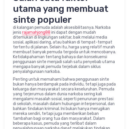
utama yang membuat
sinte populer
di kalangan pemuda adalah aksesibilitasnya. Narkoba
jenis
rajamahjong88
ini dapat dengan mudah
ditemukan di lingkungan sekitar, baik melalui media
sosial, aplikasi daring, atau bahkan di tempat-tempat
tertentu di jalanan. Selain itu, harga yang relatif murah
membuat banyak pemuda tergoda untuk mencobanya.
Ketidakpahaman tentang bahaya dan konsekuensi
penggunaan sinte menjadi salah satu penyebab utama
mengapa banyak pemuda terjebak dalam siklus
penyalahgunaan narkoba.
Penting untuk memahami bahwa penggunaan sinte
bukan hanya berdampak pada individu, tetapi juga pada
keluarga dan masyarakat secara keseluruhan. Pemuda
yang terjerumus dalam dunia narkoba sering kali
mengalami masalah sosial, seperti penurunan prestasi
di sekolah, masalah dalam hubungan interpersonal, dan
bahkan tindakan kriminal. Ini bukan hanya merugikan
mereka sendiri, tetapi juga memberikan beban
tambahan bagi orang tua dan masyarakat. Dalam
beberapa kasus, pemuda yang terlibat dalam
penyalahgunaan narkoba dapat melakukan tindakan