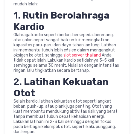
mudah lelah:
1.
Rutin Berolahraga
Kardio
Olahraga kardio seperti berlari, bersepeda, berenang,
atau jalan cepat sangat baik untuk meningkatkan
kapasitas paru-paru dan daya tahan jantung. Latihan
ini membantu tubuh lebih efisien dalam mengangkut
oksigen ke otot, sehingga
slot server thailand
Anda
tidak cepat lelah. Lakukan kardio setidaknya 3-5 kali
seminggu selama 30 menit. Mulailah dengan intensitas
ringan, lalu tingkatkan secara bertahap.
2.
Latihan Kekuatan
Otot
Selain kardio, latihan kekuatan otot seperti angkat
beban, push-up, atau plank juga penting. Otot yang
kuat membantu mendukung aktivitas fisik yang berat
tanpa membuat tubuh cepat kehabisan energi.
Lakukan latihan ini 2-3 kali seminggu dengan fokus
pada berbagai kelompok otot, seperti kaki, punggung,
dan lengan.