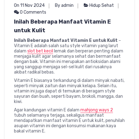
On 11 Nov 2024
By admin
Hidup Sehat
0 Comments
Inilah Beberapa Manfaat Vitamin E
untuk Kulit
Inilah Beberapa Manfaat Vitamin E untuk Kulit
–
Vitamin E adalah salah satu style vitamin yang larut
dalam
slot bet kecil
lemak dan berperan penting dalam
menjaga kulit agar selamanya sehat dan bermanfaat
dengan baik. Vitamin ini merupakan antioksidan alami
yang sanggup menjaga sel-sel kulit dari rusaknya
akibat radikal bebas.
Vitamin E biasanya terkandung di dalam minyak nabati,
seperti minyak zaitun dan minyak kelapa. Selain itu,
vitamin ini juga dapat di temukan di beragam style
sayuran dan buah, seperti bayam, brokoli, mangga, dan
kiwi.
Agar kandungan vitamin E dalam
mahjong ways 2
tubuh selamanya terjaga, sekaligus manfaat
mendapatkan manfaat vitamin E untuk kulit, penuhilah
asupan vitamin ini dengan konsumsi makanan kaya
bakal vitamin E.