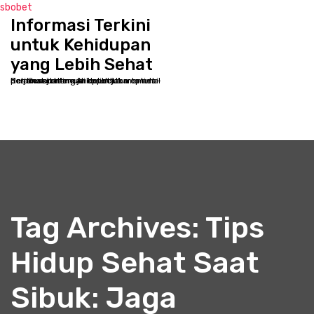
sbobet
Informasi Terkini
S
k
untuk Kehidupan
i
yang Lebih Sehat
p
Selamat datang di kppbcjakarta.net - Destinasi online Anda untuk memulai perjalanan menuju kesehatan optimal dan kesejahteraan holistik
t
o
c
o
n
t
e
n
t
Tag Archives: Tips
Hidup Sehat Saat
Sibuk: Jaga