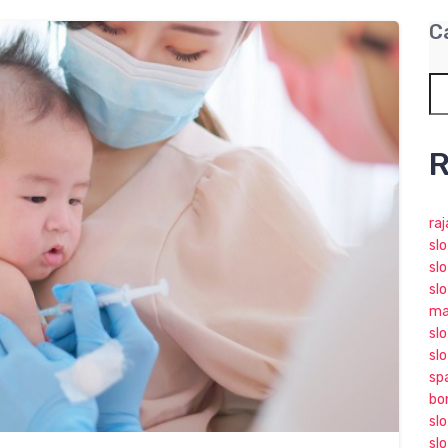
C
R
ra
sl
slo
slo
ma
slo
sl
sp
bo
sl
sl