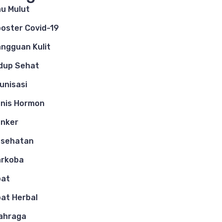
u Mulut
oster Covid-19
ngguan Kulit
dup Sehat
unisasi
nis Hormon
nker
esehatan
arkoba
bat
at Herbal
ahraga