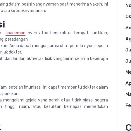
aring dalam posisi yang nyaman saat menerima vaksin. Ini
N
 atau ketidaknyamanan.
Ok
si
S
ami
spaceman
nyeri atau bengkak di tempat suntikan,
Ag
gi peradangan.
rlukan, Anda dapat mengonsumsi obat pereda nyeri seperti
Ju
njuk dokter.
lah dan hindari aktivitas fisik yang berat selama beberapa
Ju
Me
Ap
alami setelah imunisasi. Ini dapat membantu dokter dalam
iperlukan.
Ma
da mengalami gejala yang parah atau tidak biasa, segera
Fe
m tinggi, ruam, atau kesulitan bernapas memerlukan
k
C