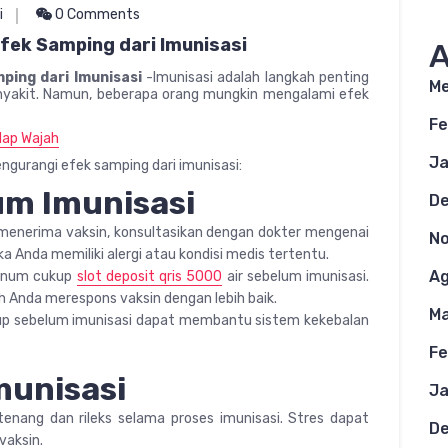
i
0 Comments
fek Samping dari Imunisasi
A
ping dari Imunisasi
-Imunisasi adalah langkah penting
Me
yakit. Namun, beberapa orang mungkin mengalami efek
Fe
dap Wajah
Ja
ngurangi efek samping dari imunisasi:
um Imunisasi
D
menerima vaksin, konsultasikan dengan dokter mengenai
N
a Anda memiliki alergi atau kondisi medis tertentu.
Ag
minum cukup
slot deposit qris 5000
air sebelum imunisasi.
 Anda merespons vaksin dengan lebih baik.
Ma
kup sebelum imunisasi dapat membantu sistem kekebalan
Fe
munisasi
Ja
tenang dan rileks selama proses imunisasi. Stres dapat
D
vaksin.