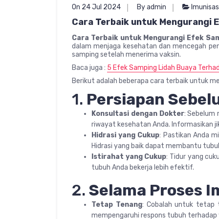
On 24 Jul 2024
By admin
Imunisas
Cara Terbaik untuk Mengurangi E
Cara Terbaik untuk Mengurangi Efek Sam
dalam menjaga kesehatan dan mencegah pen
samping setelah menerima vaksin.
Baca juga :
5 Efek Samping Lidah Buaya Terha
Berikut adalah beberapa cara terbaik untuk me
1.
Persiapan Sebel
Konsultasi dengan Dokter
: Sebelum 
riwayat kesehatan Anda. Informasikan jik
Hidrasi yang Cukup
: Pastikan Anda 
Hidrasi yang baik dapat membantu tubuh
Istirahat yang Cukup
: Tidur yang cu
tubuh Anda bekerja lebih efektif.
2.
Selama Proses I
Tetap Tenang
: Cobalah untuk tetap 
mempengaruhi respons tubuh terhadap 