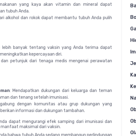
makanan yang kaya akan vitamin dan mineral dapat
Ba
an tubuh Anda.
Bo
ari alkohol dan rokok dapat membantu tubuh Anda pulih
Ga
Hi
i lebih banyak tentang vaksin yang Anda terima dapat
Im
eningkatkan kepercayaan diri.
an dan petunjuk dari tenaga medis mengenai perawatan
Je
Ka
K
eman
: Mendapatkan dukungan dari keluarga dan teman
man dan tenang setelah imunisasi.
N
rgabung dengan komunitas atau grup dukungan yang
O
berikan informasi dan dukungan tambahan.
Ob
Anda dapat mengurangi efek samping dari imunisasi dan
anfaat maksimal dari vaksin.
Ol
tanda bahwa tubuh Anda sedang membangun perlindungan