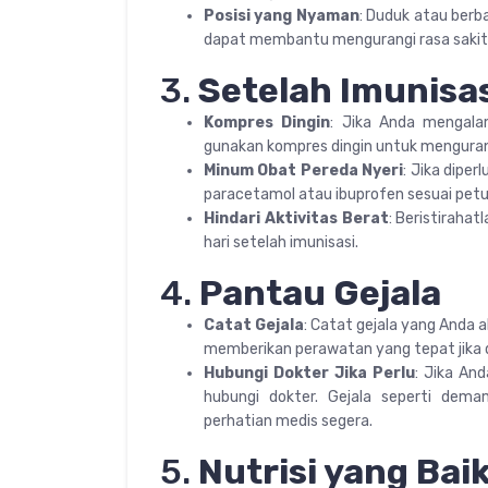
Posisi yang Nyaman
: Duduk atau berb
dapat membantu mengurangi rasa sakit
3.
Setelah Imunisa
Kompres Dingin
: Jika Anda mengal
gunakan kompres dingin untuk menguran
Minum Obat Pereda Nyeri
: Jika dipe
paracetamol atau ibuprofen sesuai petu
Hindari Aktivitas Berat
: Beristirahat
hari setelah imunisasi.
4.
Pantau Gejala
Catat Gejala
: Catat gejala yang Anda 
memberikan perawatan yang tepat jika d
Hubungi Dokter Jika Perlu
: Jika An
hubungi dokter. Gejala seperti dema
perhatian medis segera.
5.
Nutrisi yang Bai