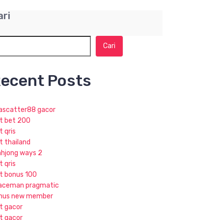
ari
Cari
ecent Posts
jascatter88 gacor
ot bet 200
t qris
t thailand
hjong ways 2
t qris
ot bonus 100
aceman pragmatic
nus new member
ot gacor
ot gacor