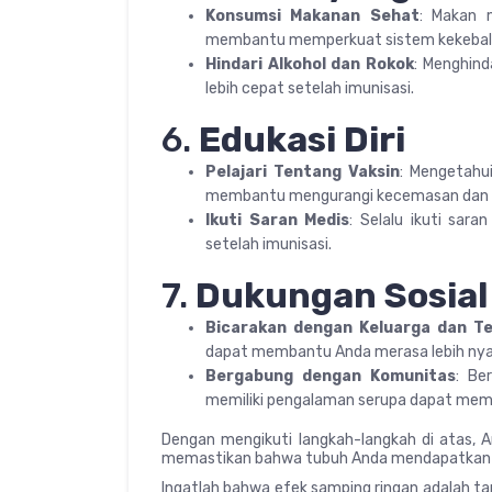
Konsumsi Makanan Sehat
: Makan 
membantu memperkuat sistem kekebal
Hindari Alkohol dan Rokok
: Menghind
lebih cepat setelah imunisasi.
6.
Edukasi Diri
Pelajari Tentang Vaksin
: Mengetahu
membantu mengurangi kecemasan dan m
Ikuti Saran Medis
: Selalu ikuti sar
setelah imunisasi.
7.
Dukungan Sosial
Bicarakan dengan Keluarga dan T
dapat membantu Anda merasa lebih nya
Bergabung dengan Komunitas
: Be
memiliki pengalaman serupa dapat mem
Dengan mengikuti langkah-langkah di atas, 
memastikan bahwa tubuh Anda mendapatkan m
Ingatlah bahwa efek samping ringan adalah 