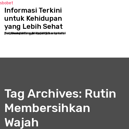
sbobet
Informasi Terkini
S
k
untuk Kehidupan
i
yang Lebih Sehat
p
Selamat datang di kppbcjakarta.net - Destinasi online Anda untuk memulai perjalanan menuju kesehatan optimal dan kesejahteraan holistik
t
o
c
o
n
t
e
n
t
Tag Archives: Rutin
Membersihkan
Wajah