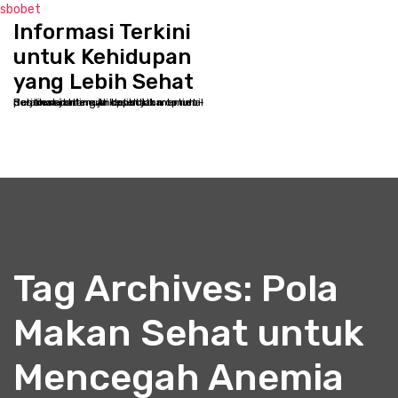
sbobet
Informasi Terkini
S
k
untuk Kehidupan
i
yang Lebih Sehat
p
Selamat datang di kppbcjakarta.net - Destinasi online Anda untuk memulai perjalanan menuju kesehatan optimal dan kesejahteraan holistik
t
o
c
o
n
t
e
n
t
Tag Archives: Pola
Makan Sehat untuk
Mencegah Anemia