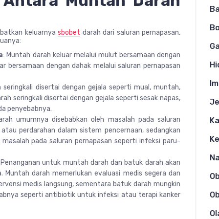
 Antara Muntah Darah
Ba
Bo
ibatkan keluarnya
sbobet
darah dari saluran pernapasan,
uanya:
Ga
a
: Muntah darah keluar melalui mulut bersamaan dengan
Hi
ar bersamaan dengan dahak melalui saluran pernapasan
Im
 seringkali disertai dengan gejala seperti mual, muntah,
h seringkali disertai dengan gejala seperti sesak napas,
Je
ada penyebabnya.
arah umumnya disebabkan oleh masalah pada saluran
Ka
 atau perdarahan dalam sistem pencernaan, sedangkan
K
masalah pada saluran pernapasan seperti infeksi paru-
N
: Penanganan untuk muntah darah dan batuk darah akan
. Muntah darah memerlukan evaluasi medis segera dan
O
ervensi medis langsung, sementara batuk darah mungkin
Ob
ya seperti antibiotik untuk infeksi atau terapi kanker
Ol