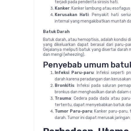
terjadi pada penderita sirosis hati.
Kanker
: Kanker lambung atau esofagus
Kerusakan Hati
: Penyakit hati seri
internal yang mengakibatkan muntah da
Batuk Darah
Batuk darah, atau hemoptisis, adalah kondisi
yang dikeluarkan dapat berasal dari paru-pa
Gejalanya meliputi batuk yang disertai darah
dan mengi (wheezing).
Penyebab umum batuk 
Infeksi Paru-paru
: Infeksi seperti
darah karena peradangan dan kerusakan 
Bronkitis
: Infeksi pada saluran perna
bronkus dan menghasilkan darah dalam 
Trauma
: Cedera pada dada atau paru
tertentu, dapat menyebabkan batuk dar
Tumor Paru-paru
: Kanker paru-paru,
darah. Tumor ini dapat merusak jaringan