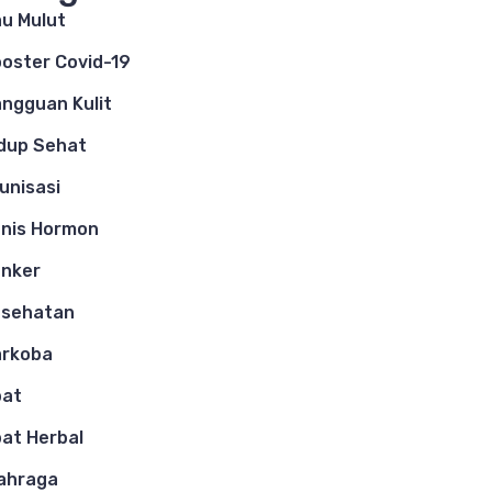
u Mulut
oster Covid-19
ngguan Kulit
dup Sehat
unisasi
nis Hormon
nker
esehatan
arkoba
bat
at Herbal
ahraga