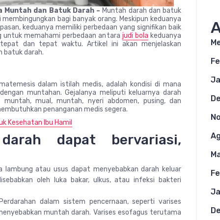
 Muntah dan Batuk Darah –
Muntah darah dan batuk
ali membingungkan bagi banyak orang. Meskipun keduanya
A
apasan, keduanya memiliki perbedaan yang signifikan baik
ing untuk memahami perbedaan antara
judi bola
keduanya
Me
epat dan tepat waktu. Artikel ini akan menjelaskan
 batuk darah.
Fe
Ja
matemesis dalam istilah medis, adalah kondisi di mana
 dengan muntahan. Gejalanya meliputi keluarnya darah
D
muntah, mual, muntah, nyeri abdomen, pusing, dan
an membutuhkan penanganan medis segera.
N
uk Kesehatan Ibu Hamil
Ag
arah dapat bervariasi,
Ma
da lambung atau usus dapat menyebabkan darah keluar
Fe
sebabkan oleh luka bakar, ulkus, atau infeksi bakteri
Ja
 Perdarahan dalam sistem pencernaan, seperti varises
D
menyebabkan muntah darah. Varises esofagus terutama