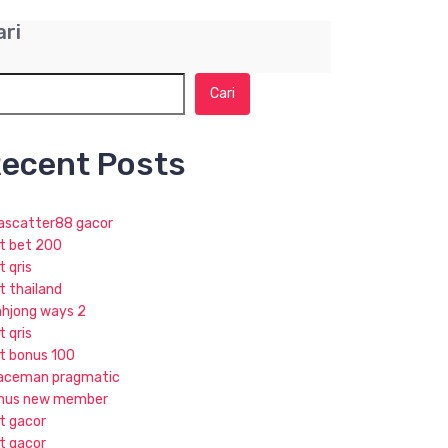
ari
Cari
ecent Posts
jascatter88 gacor
ot bet 200
t qris
t thailand
hjong ways 2
t qris
ot bonus 100
aceman pragmatic
nus new member
ot gacor
ot gacor