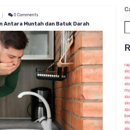
C
0 Comments
 Antara Muntah dan Batuk Darah
R
ra
sl
slo
slo
ma
slo
sl
sp
bo
sl
sl