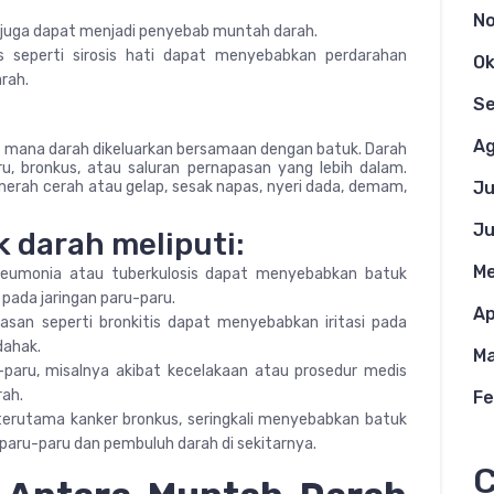
N
 juga dapat menjadi penyebab muntah darah.
us seperti sirosis hati dapat menyebabkan perdarahan
Ok
rah.
S
Ag
 di mana darah dikeluarkan bersamaan dengan batuk. Darah
ru, bronkus, atau saluran pernapasan yang lebih dalam.
 merah cerah atau gelap, sesak napas, nyeri dada, demam,
Ju
Ju
darah meliputi:
Me
 pneumonia atau tuberkulosis dapat menyebabkan batuk
pada jaringan paru-paru.
Ap
pasan seperti bronkitis dapat menyebabkan iritasi pada
dahak.
Ma
-paru, misalnya akibat kecelakaan atau prosedur medis
ah.
Fe
 terutama kanker bronkus, seringkali menyebabkan batuk
 paru-paru dan pembuluh darah di sekitarnya.
C