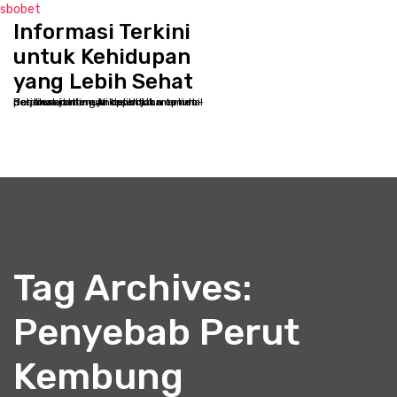
sbobet
Informasi Terkini
S
k
untuk Kehidupan
i
yang Lebih Sehat
p
Selamat datang di kppbcjakarta.net - Destinasi online Anda untuk memulai perjalanan menuju kesehatan optimal dan kesejahteraan holistik
t
o
c
o
n
t
e
n
t
Tag Archives:
Penyebab Perut
Kembung