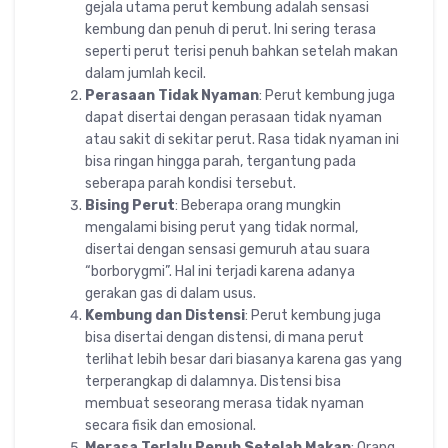
gejala utama perut kembung adalah sensasi
kembung dan penuh di perut. Ini sering terasa
seperti perut terisi penuh bahkan setelah makan
dalam jumlah kecil.
Perasaan Tidak Nyaman
: Perut kembung juga
dapat disertai dengan perasaan tidak nyaman
atau sakit di sekitar perut. Rasa tidak nyaman ini
bisa ringan hingga parah, tergantung pada
seberapa parah kondisi tersebut.
Bising Perut
: Beberapa orang mungkin
mengalami bising perut yang tidak normal,
disertai dengan sensasi gemuruh atau suara
“borborygmi”. Hal ini terjadi karena adanya
gerakan gas di dalam usus.
Kembung dan Distensi
: Perut kembung juga
bisa disertai dengan distensi, di mana perut
terlihat lebih besar dari biasanya karena gas yang
terperangkap di dalamnya. Distensi bisa
membuat seseorang merasa tidak nyaman
secara fisik dan emosional.
Merasa Terlalu Penuh Setelah Makan
: Orang