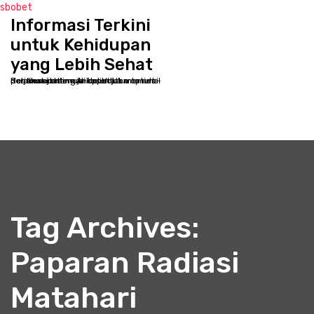
sbobet
Informasi Terkini
S
k
untuk Kehidupan
i
yang Lebih Sehat
p
Selamat datang di kppbcjakarta.net - Destinasi online Anda untuk memulai perjalanan menuju kesehatan optimal dan kesejahteraan holistik
t
o
c
o
n
t
e
n
t
Tag Archives:
Paparan Radiasi
Matahari