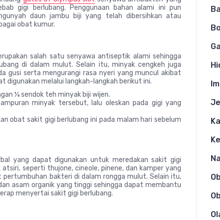
b gigi berlubang. Penggunaan bahan alami ini pun
Ba
ngunyah daun jambu biji yang telah dibersihkan atau
bagai obat kumur.
Bo
Ga
upakan salah satu senyawa antiseptik alami sehingga
bang di dalam mulut. Selain itu, minyak cengkeh juga
Hi
gusi serta mengurangi rasa nyeri yang muncul akibat
pat digunakan melalui langkah-langkah berikut ini.
Im
n ¼ sendok teh minyak biji wijen.
Je
mpuran minyak tersebut, lalu oleskan pada gigi yang
n obat sakit gigi berlubang ini pada malam hari sebelum
Ka
K
N
bal yang dapat digunakan untuk meredakan sakit gigi
siri, seperti thujone, cineole, pinene, dan kamper yang
ertumbuhan bakteri di dalam rongga mulut. Selain itu,
O
 dan asam organik yang tinggi sehingga dapat membantu
rap menyertai sakit gigi berlubang.
Ob
Ol