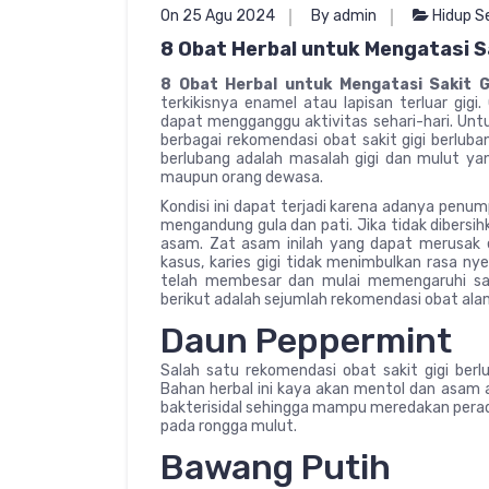
On 25 Agu 2024
By admin
Hidup S
8 Obat Herbal untuk Mengatasi Sa
8 Obat Herbal untuk Mengatasi Sakit G
terkikisnya enamel atau lapisan terluar gigi
dapat mengganggu aktivitas sehari-hari. Unt
berbagai rekomendasi obat sakit gigi berluban
berlubang adalah masalah gigi dan mulut yan
maupun orang dewasa.
Kondisi ini dapat terjadi karena adanya penum
mengandung gula dan pati. Jika tidak dibersih
asam. Zat asam inilah yang dapat merusak
kasus, karies gigi tidak menimbulkan rasa nye
telah membesar dan mulai memengaruhi sa
berikut adalah sejumlah rekomendasi obat alam
Daun Peppermint
Salah satu rekomendasi obat sakit gigi be
Bahan herbal ini kaya akan mentol dan asam as
bakterisidal sehingga mampu meredakan per
pada rongga mulut.
Bawang Putih