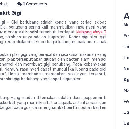
ehat
0 Comments
kit Gigi
A
igi
– Gigi berlubang adalah kondisi yang terjadi akibat
Me
. Gigi berlubang sering kali menimbulkan rasa nyeri yang
uk mengatasi kondisi tersebut, terdapat
Mahjong Ways 3
Fe
g, salah satunya adalah ibuprofen. Karies gigi atau gigi
g kerap dialami oleh berbagai kalangan, baik anak-anak
Ja
pukan plak gigi yang berasal dari sisa-sisa makanan yang
D
kan, plak tersebut akan diubah oleh bakteri alami menjadi
 enamel dan membuat gigi berlubang. Pada kebanyakan
N
ri. Namun, rasa nyeri dapat muncul jika lubang pada gigi
raf. Untuk membantu meredakan rasa nyeri tersebut,
i sakit gigi berlubang yang dapat digunakan.
Ag
Ma
rlubang yang mudah ditemukan adalah daun peppermint.
Fe
korbat yang memiliki sifat analgesik, antiinflamasi, dan
adangan pada gusi dan menghambat pertumbuhan bakteri
Ja
D