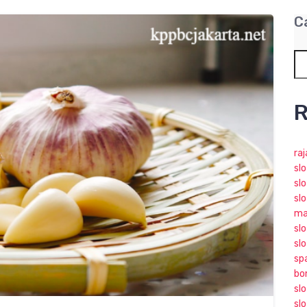
C
R
ra
sl
slo
slo
ma
slo
sl
sp
bo
sl
sl