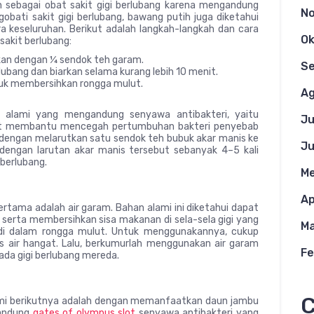
 sebagai obat sakit gigi berlubang karena mengandung
N
obati sakit gigi berlubang, bawang putih juga diketahui
a keseluruhan. Berikut adalah langkah-langkah dan cara
Ok
akit berlubang:
kan dengan ¼ sendok teh garam.
S
ubang dan biarkan selama kurang lebih 10 menit.
tuk membersihkan rongga mulut.
Ag
n alami yang mengandung senyawa antibakteri, yaitu
Ju
 dapat membantu mencegah pertumbuhan bakteri penyebab
an dengan melarutkan satu sendok teh bubuk akar manis ke
Ju
 dengan larutan akar manis tersebut sebanyak 4–5 kali
 berlubang.
Me
Ap
ertama adalah air garam. Bahan alami ini diketahui dapat
erta membersihkan sisa makanan di sela-sela gigi yang
Ma
di dalam rongga mulut. Untuk menggunakannya, cukup
s air hangat. Lalu, berkumurlah menggunakan air garam
Fe
ada gigi berlubang mereda.
C
lami berikutnya adalah dengan memanfaatkan daun jambu
gandung
gates of olympus slot
senyawa antibakteri yang