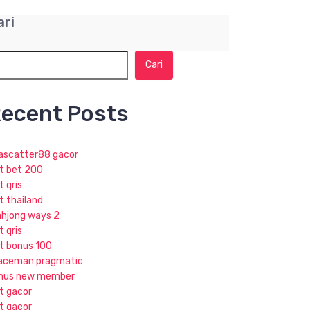
ari
Cari
ecent Posts
jascatter88 gacor
ot bet 200
t qris
t thailand
hjong ways 2
t qris
ot bonus 100
aceman pragmatic
nus new member
ot gacor
ot gacor