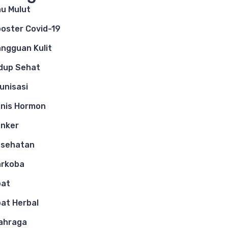
u Mulut
oster Covid-19
ngguan Kulit
dup Sehat
unisasi
nis Hormon
nker
esehatan
arkoba
bat
at Herbal
ahraga