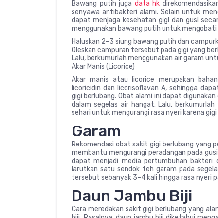
Bawang putih juga
data hk
direkomendasikan
senyawa antibakteri alami. Selain untuk meng
dapat menjaga kesehatan gigi dan gusi secar
menggunakan bawang putih untuk mengobati s
Haluskan 2–3 siung bawang putih dan campur
Oleskan campuran tersebut pada gigi yang berl
Lalu, berkumurlah menggunakan air garam un
Akar Manis (Licorice)
Akar manis atau licorice merupakan baha
licoricidin dan licorisoflavan A, sehingga
gigi berlubang. Obat alami ini dapat digunak
dalam segelas air hangat. Lalu, berkumurlah
sehari untuk mengurangi rasa nyeri karena gigi
Garam
Rekomendasi obat sakit gigi berlubang yang p
membantu mengurangi peradangan pada gusi s
dapat menjadi media pertumbuhan bakteri 
larutkan satu sendok teh garam pada segela
tersebut sebanyak 3–4 kali hingga rasa nyeri p
Daun Jambu Biji
Cara meredakan sakit gigi berlubang yang a
biji. Pasalnya, daun jambu biji diketahui men