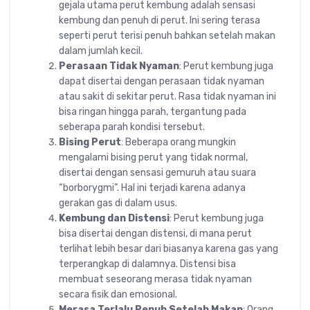
gejala utama perut kembung adalah sensasi
kembung dan penuh di perut. Ini sering terasa
seperti perut terisi penuh bahkan setelah makan
dalam jumlah kecil.
Perasaan Tidak Nyaman
: Perut kembung juga
dapat disertai dengan perasaan tidak nyaman
atau sakit di sekitar perut. Rasa tidak nyaman ini
bisa ringan hingga parah, tergantung pada
seberapa parah kondisi tersebut.
Bising Perut
: Beberapa orang mungkin
mengalami bising perut yang tidak normal,
disertai dengan sensasi gemuruh atau suara
“borborygmi”. Hal ini terjadi karena adanya
gerakan gas di dalam usus.
Kembung dan Distensi
: Perut kembung juga
bisa disertai dengan distensi, di mana perut
terlihat lebih besar dari biasanya karena gas yang
terperangkap di dalamnya. Distensi bisa
membuat seseorang merasa tidak nyaman
secara fisik dan emosional.
Merasa Terlalu Penuh Setelah Makan
: Orang