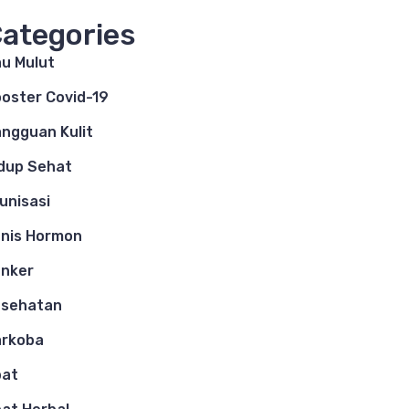
ategories
u Mulut
oster Covid-19
ngguan Kulit
dup Sehat
unisasi
nis Hormon
nker
esehatan
arkoba
bat