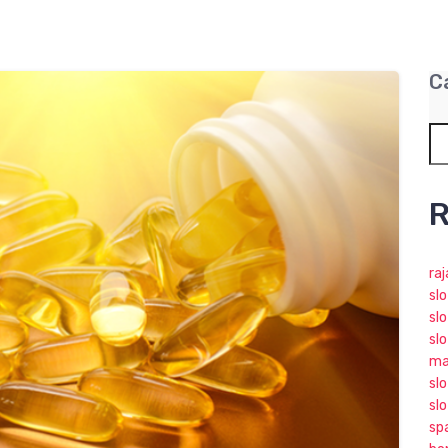
C
R
ra
sl
slo
slo
ma
slo
sl
sp