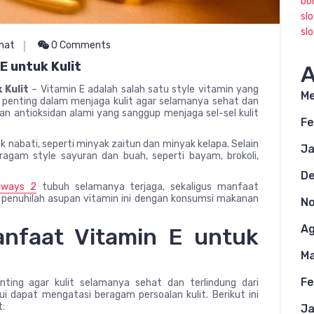
bo
sl
sl
hat
0 Comments
E untuk Kulit
A
 Kulit
– Vitamin E adalah salah satu style vitamin yang
Me
penting dalam menjaga kulit agar selamanya sehat dan
n antioksidan alami yang sanggup menjaga sel-sel kulit
Fe
 nabati, seperti minyak zaitun dan minyak kelapa. Selain
Ja
eragam style sayuran dan buah, seperti bayam, brokoli,
D
 ways 2
tubuh selamanya terjaga, sekaligus manfaat
 penuhilah asupan vitamin ini dengan konsumsi makanan
N
Ag
anfaat Vitamin E untuk
Ma
Fe
nting agar kulit selamanya sehat dan terlindung dari
hui dapat mengatasi beragam persoalan kulit. Berikut ini
t:
Ja