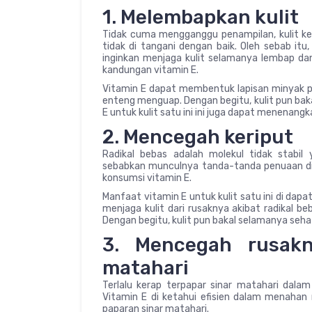
1. Melembapkan kulit
Tidak cuma mengganggu penampilan, kulit keri
tidak di tangani dengan baik. Oleh sebab itu
inginkan menjaga kulit selamanya lembap dan
kandungan vitamin E.
Vitamin E dapat membentuk lapisan minyak p
enteng menguap. Dengan begitu, kulit pun bak
E untuk kulit satu ini ini juga dapat menenangk
2. Mencegah keriput
Radikal bebas adalah molekul tidak stabil
sebabkan munculnya tanda-tanda penuaan di k
konsumsi vitamin E.
Manfaat vitamin E untuk kulit satu ini di dapa
menjaga kulit dari rusaknya akibat radikal 
Dengan begitu, kulit pun bakal selamanya sehat
3. Mencegah rusakn
matahari
Terlalu kerap terpapar sinar matahari dalam
Vitamin E di ketahui efisien dalam menahan
paparan sinar matahari.