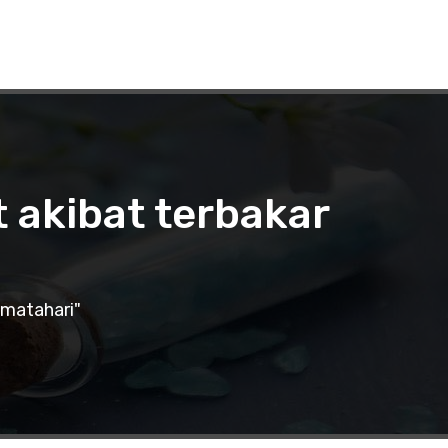
 akibat terbakar
 matahari"