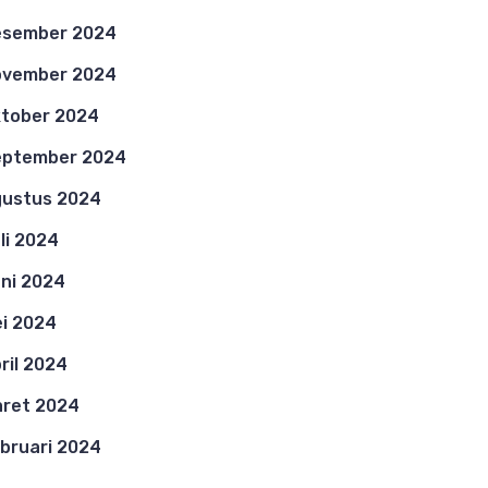
esember 2024
ovember 2024
tober 2024
eptember 2024
ustus 2024
li 2024
ni 2024
i 2024
ril 2024
ret 2024
bruari 2024