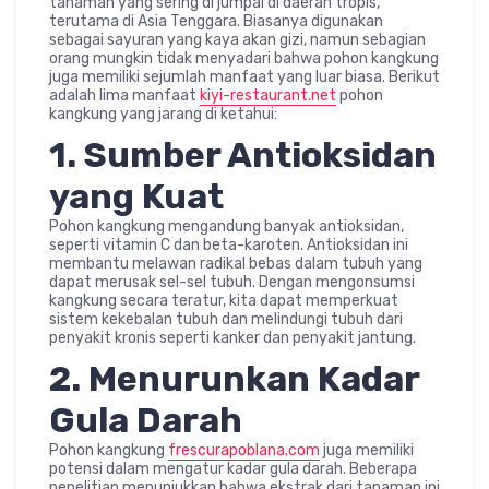
tanaman yang sering di jumpai di daerah tropis,
terutama di Asia Tenggara. Biasanya digunakan
sebagai sayuran yang kaya akan gizi, namun sebagian
orang mungkin tidak menyadari bahwa pohon kangkung
juga memiliki sejumlah manfaat yang luar biasa. Berikut
adalah lima manfaat
kiyi-restaurant.net
pohon
kangkung yang jarang di ketahui:
1. Sumber Antioksidan
yang Kuat
Pohon kangkung mengandung banyak antioksidan,
seperti vitamin C dan beta-karoten. Antioksidan ini
membantu melawan radikal bebas dalam tubuh yang
dapat merusak sel-sel tubuh. Dengan mengonsumsi
kangkung secara teratur, kita dapat memperkuat
sistem kekebalan tubuh dan melindungi tubuh dari
penyakit kronis seperti kanker dan penyakit jantung.
2. Menurunkan Kadar
Gula Darah
Pohon kangkung
frescurapoblana.com
juga memiliki
potensi dalam mengatur kadar gula darah. Beberapa
penelitian menunjukkan bahwa ekstrak dari tanaman ini