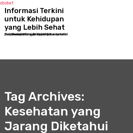
sbobet
Informasi Terkini
S
k
untuk Kehidupan
i
yang Lebih Sehat
p
Selamat datang di kppbcjakarta.net - Destinasi online Anda untuk memulai perjalanan menuju kesehatan optimal dan kesejahteraan holistik
t
o
c
o
n
t
e
n
t
Tag Archives:
Kesehatan yang
Jarang Diketahui