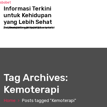
sbobet
Informasi Terkini
S
k
untuk Kehidupan
i
yang Lebih Sehat
p
Selamat datang di kppbcjakarta.net - Destinasi online Anda untuk memulai perjalanan menuju kesehatan optimal dan kesejahteraan holistik
t
o
c
o
n
t
e
n
t
Tag Archives:
Kemoterapi
Home
Posts tagged "Kemoterapi"