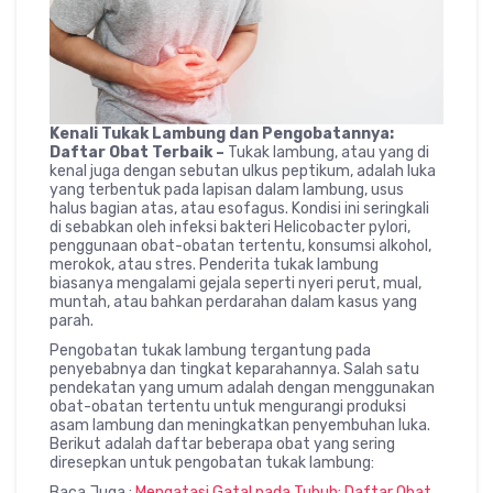
Kenali Tukak Lambung dan Pengobatannya:
Daftar Obat Terbaik –
Tukak lambung, atau yang di
kenal juga dengan sebutan ulkus peptikum, adalah luka
yang terbentuk pada lapisan dalam lambung, usus
halus bagian atas, atau esofagus. Kondisi ini seringkali
di sebabkan oleh infeksi bakteri Helicobacter pylori,
penggunaan obat-obatan tertentu, konsumsi alkohol,
merokok, atau stres. Penderita tukak lambung
biasanya mengalami gejala seperti nyeri perut, mual,
muntah, atau bahkan perdarahan dalam kasus yang
parah.
Pengobatan tukak lambung tergantung pada
penyebabnya dan tingkat keparahannya. Salah satu
pendekatan yang umum adalah dengan menggunakan
obat-obatan tertentu untuk mengurangi produksi
asam lambung dan meningkatkan penyembuhan luka.
Berikut adalah daftar beberapa obat yang sering
diresepkan untuk pengobatan tukak lambung:
Baca Juga :
Mengatasi Gatal pada Tubuh: Daftar Obat