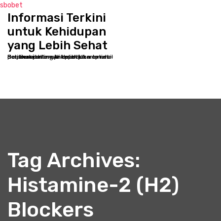
sbobet
Informasi Terkini
S
k
untuk Kehidupan
i
yang Lebih Sehat
p
Selamat datang di kppbcjakarta.net - Destinasi online Anda untuk memulai perjalanan menuju kesehatan optimal dan kesejahteraan holistik
t
o
c
o
n
t
e
n
t
Tag Archives:
Histamine-2 (H2)
Blockers