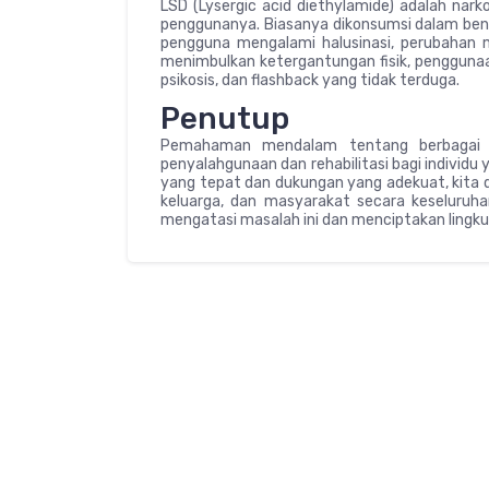
LSD (Lysergic acid diethylamide) adalah nark
penggunanya. Biasanya dikonsumsi dalam ben
pengguna mengalami halusinasi, perubahan mo
menimbulkan ketergantungan fisik, penggun
psikosis, dan flashback yang tidak terduga.
Penutup
Pemahaman mendalam tentang berbagai j
penyalahgunaan dan rehabilitasi bagi individu
yang tepat dan dukungan yang adekuat, kita 
keluarga, dan masyarakat secara keseluruh
mengatasi masalah ini dan menciptakan lingku