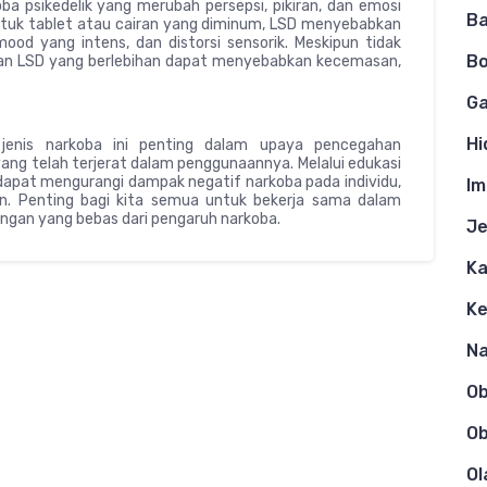
oba psikedelik yang merubah persepsi, pikiran, dan emosi
Ba
tuk tablet atau cairan yang diminum, LSD menyebabkan
od yang intens, dan distorsi sensorik. Meskipun tidak
Bo
aan LSD yang berlebihan dapat menyebabkan kecemasan,
Ga
Hi
enis narkoba ini penting dalam upaya pencegahan
 yang telah terjerat dalam penggunaannya. Melalui edukasi
dapat mengurangi dampak negatif narkoba pada individu,
Im
an. Penting bagi kita semua untuk bekerja sama dalam
ngan yang bebas dari pengaruh narkoba.
Je
Ka
K
N
O
Ob
Ol