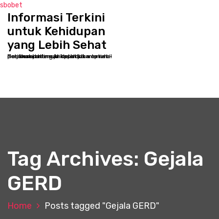
sbobet
Informasi Terkini
S
k
untuk Kehidupan
i
yang Lebih Sehat
p
Selamat datang di kppbcjakarta.net - Destinasi online Anda untuk memulai perjalanan menuju kesehatan optimal dan kesejahteraan holistik
t
o
c
o
n
t
e
n
t
Tag Archives: Gejala
GERD
Home
Posts tagged "Gejala GERD"