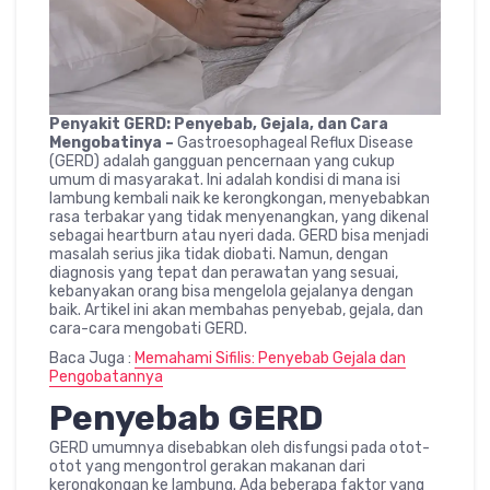
Penyakit GERD: Penyebab, Gejala, dan Cara
Mengobatinya –
Gastroesophageal Reflux Disease
(GERD) adalah gangguan pencernaan yang cukup
umum di masyarakat. Ini adalah kondisi di mana isi
lambung kembali naik ke kerongkongan, menyebabkan
rasa terbakar yang tidak menyenangkan, yang dikenal
sebagai heartburn atau nyeri dada. GERD bisa menjadi
masalah serius jika tidak diobati. Namun, dengan
diagnosis yang tepat dan perawatan yang sesuai,
kebanyakan orang bisa mengelola gejalanya dengan
baik. Artikel ini akan membahas penyebab, gejala, dan
cara-cara mengobati GERD.
Baca Juga :
Memahami Sifilis: Penyebab Gejala dan
Pengobatannya
Penyebab GERD
GERD umumnya disebabkan oleh disfungsi pada otot-
otot yang mengontrol gerakan makanan dari
kerongkongan ke lambung. Ada beberapa faktor yang