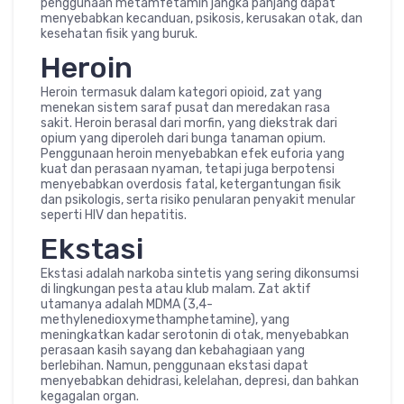
penggunaan metamfetamin jangka panjang dapat
menyebabkan kecanduan, psikosis, kerusakan otak, dan
kesehatan fisik yang buruk.
Heroin
Heroin termasuk dalam kategori opioid, zat yang
menekan sistem saraf pusat dan meredakan rasa
sakit. Heroin berasal dari morfin, yang diekstrak dari
opium yang diperoleh dari bunga tanaman opium.
Penggunaan heroin menyebabkan efek euforia yang
kuat dan perasaan nyaman, tetapi juga berpotensi
menyebabkan overdosis fatal, ketergantungan fisik
dan psikologis, serta risiko penularan penyakit menular
seperti HIV dan hepatitis.
Ekstasi
Ekstasi adalah narkoba sintetis yang sering dikonsumsi
di lingkungan pesta atau klub malam. Zat aktif
utamanya adalah MDMA (3,4-
methylenedioxymethamphetamine), yang
meningkatkan kadar serotonin di otak, menyebabkan
perasaan kasih sayang dan kebahagiaan yang
berlebihan. Namun, penggunaan ekstasi dapat
menyebabkan dehidrasi, kelelahan, depresi, dan bahkan
kegagalan organ.