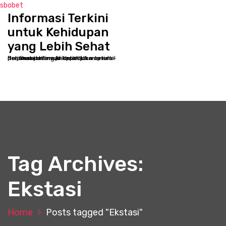
sbobet
Informasi Terkini
S
k
untuk Kehidupan
i
yang Lebih Sehat
p
Selamat datang di kppbcjakarta.net - Destinasi online Anda untuk memulai perjalanan menuju kesehatan optimal dan kesejahteraan holistik
t
o
c
o
n
t
e
n
t
Tag Archives:
Ekstasi
Home
Posts tagged "Ekstasi"