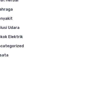
at Herbal
ahraga
nyakit
lusi Udara
kok Elektrik
categorized
sata