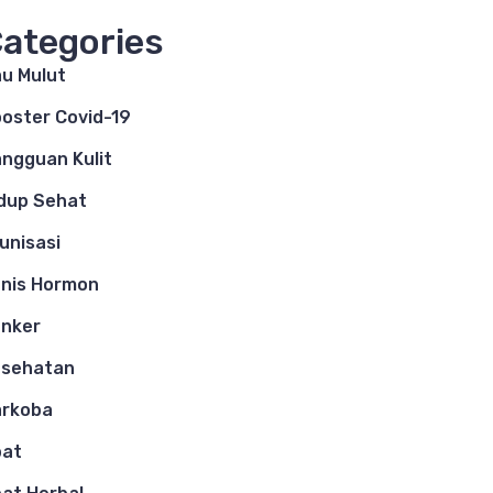
ategories
u Mulut
oster Covid-19
ngguan Kulit
dup Sehat
unisasi
nis Hormon
nker
esehatan
arkoba
bat