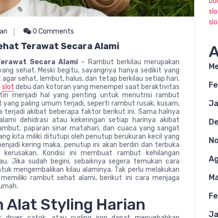
bo
sl
sl
an
0 Comments
Sehat Terawat Secara Alami
A
Terawat Secara Alami
– Rambut berkilau merupakan
Me
ang sehat. Meski begitu, sayangnya hanya sedikit yang
r sehat, lembut, halus, dan tetap berkilau setiap hari.
Fe
i
slot
debu dan kotoran yang menempel saat beraktivitas
tin menjadi hal yang penting untuk menutrisi rambut
Ja
yang paling umum terjadi, seperti rambut rusak, kusam,
a terjadi akibat beberapa faktor berikut ini. Sama halnya
lami dehidrasi atau kekeringan setiap harinya akibat
D
ambut, paparan sinar matahari, dan cuaca yang sangat
ng kita miliki ditutupi oleh penutup berukuran kecil yang
N
enjadi kering maka, penutup ini akan berdiri dan terbuka
kerusakan. Kondisi ini membuat rambut kehilangan
Ag
u. Jika sudah begini, sebaiknya segera temukan cara
tuk mengembalikan kilau alaminya. Tak perlu melakukan
Ma
memiliki rambut sehat alami, berikut ini cara menjaga
rumah.
Fe
Alat Styling Harian
Ja
ir dryer, catok, atau curling iron dapat menyebabkan