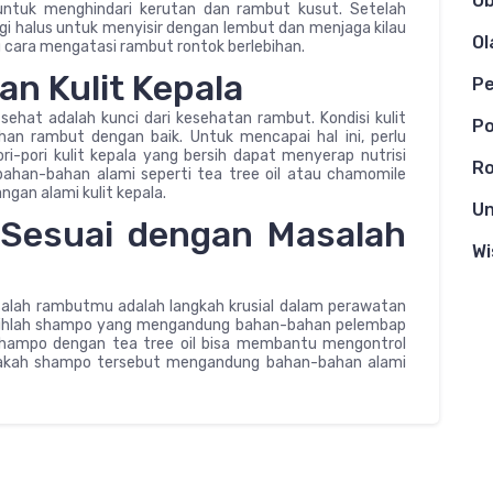
Ob
 untuk menghindari kerutan dan rambut kusut. Setelah
igi halus untuk menyisir dengan lembut dan menjaga kilau
Ol
u cara mengatasi rambut rontok berlebihan.
n Kulit Kepala
Pe
sehat adalah kunci dari kesehatan rambut. Kondisi kulit
Po
an rambut dengan baik. Untuk mencapai hal ini, perlu
ri-pori kulit kepala yang bersih dapat menyerap nutrisi
Ro
ahan-bahan alami seperti tea tree oil atau chamomile
an alami kulit kepala.
Un
 Sesuai dengan Masalah
Wi
lah rambutmu adalah langkah krusial dalam perawatan
pilihlah shampo yang mengandung bahan-bahan pelembap
 shampo dengan tea tree oil bisa membantu mengontrol
 apakah shampo tersebut mengandung bahan-bahan alami