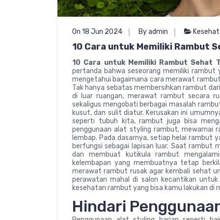
On 18 Jun 2024
By admin
Kesehat
10 Cara untuk Memiliki Rambut 
10 Cara untuk Memiliki Rambut Sehat 
pertanda bahwa seseorang memiliki rambut y
mengetahui bagaimana cara merawat rambut aga
Tak hanya sebatas membersihkan rambut dar
di luar ruangan, merawat rambut secara ru
sekaligus mengobati berbagai masalah rambut 
kusut, dan sulit diatur. Kerusakan ini umumny
seperti tubuh kita, rambut juga bisa menga
penggunaan alat styling rambut, mewarnai r
lembap. Pada dasarnya, setiap helai rambut ya
berfungsi sebagai lapisan luar. Saat rambut m
dan membuat kutikula rambut mengalami 
kelembapan yang membuatnya tetap berkila
merawat rambut rusak agar kembali sehat un
perawatan mahal di salon kecantikan untuk 
kesehatan rambut yang bisa kamu lakukan di 
Hindari Penggunaan 
Penggunaan alat styling harian seperti ha