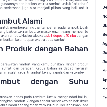
ggunaannya dan berikan waktu rambut untuk “istirahat”
D
n sederhana juga bisa menjadi pilihan yang baik untuk
N
ambut Alami
Ok
 untuk memberikan nutrisi tambahan pada rambut. Lidah
 yang baik untuk rambut, termasuk enzim yang membantu
S
 akar rambut. Masker alpukat,
slot deposit 10 ribu
dengan
emberikan kelembapan ekstra pada rambut.
Ag
n Produk dengan Bahan
Ju
Ju
k perawatan rambut yang kamu gunakan. Hindari produk
 sulfat dan paraben. Kedua bahan ini dapat merusak
Me
an masalah seperti rambut kering, rapuh, dan ketombe.
Rambut dengan Suhu
Ap
Ma
usakan panas pada rambut. Untuk menghindari hal ini,
Fe
ringkan rambut. Jangan terlalu mendekatkan hair dryer
bila kamu sedang tidak terburu-buru keluar rumah, ada