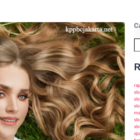
C
R
ra
sl
slo
slo
ma
slo
sl
sp