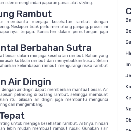
mi demi menghindari paparan panas alat styling.
C
ung Rambut
Ba
tur membantu menjaga kesehatan rambut dengan
ing. Meskipun tidak perlu memotong panjang, proses ini
Bo
pannya terjaga. Konsisten dalam pemotongan juga
Ga
ntal Berbahan Sutra
Hi
aat besar dalam menjaga kesehatan rambut. Bahan yang
erusak kutikula rambut dan menyebabkan kusut. Selain
Im
ahankan kelembapan rambut, mengurangi risiko rambut
Je
n Air Dingin
Ka
dengan air dingin dapat memberikan manfaat besar. Air
lapisan pelindung di batang rambut, sehingga membuat
K
Selain itu, bilasan air dingin juga membantu mengunci
ering dan mengembang.
N
 Tepat
O
ting untuk menjaga kesehatan rambut. Artinya, hindari
kan lebih mudah membuat rambut rusak. Gunakan sisir