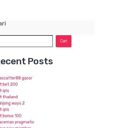
ari
Cari
ecent Posts
jascatter88 gacor
ot bet 200
t qris
t thailand
hjong ways 2
t qris
ot bonus 100
aceman pragmatic