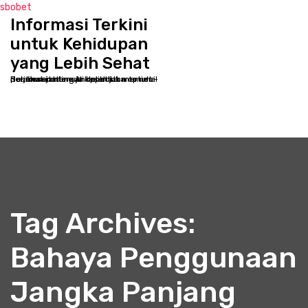
sbobet
Informasi Terkini
S
k
untuk Kehidupan
i
yang Lebih Sehat
p
Selamat datang di kppbcjakarta.net - Destinasi online Anda untuk memulai perjalanan menuju kesehatan optimal dan kesejahteraan holistik
t
o
c
o
n
t
e
n
t
Tag Archives:
Bahaya Penggunaan
Jangka Panjang