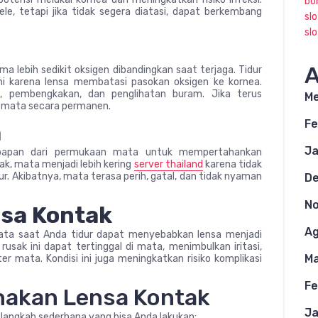
bo
e, tetapi jika tidak segera diatasi, dapat berkembang
sl
sl
A
a lebih sedikit oksigen dibandingkan saat terjaga. Tidur
ni karena lensa membatasi pasokan oksigen ke kornea.
i, pembengkakan, dan penglihatan buram. Jika terus
Me
an mata secara permanen.
Fe
a
Ja
bapan dari permukaan mata untuk mempertahankan
ak, mata menjadi lebih kering
server thailand
karena tidak
ur. Akibatnya, mata terasa perih, gatal, dan tidak nyaman
D
N
nsa Kontak
Ag
ata saat Anda tidur dapat menyebabkan lensa menjadi
rusak ini dapat tertinggal di mata, menimbulkan iritasi,
Ma
er mata. Kondisi ini juga meningkatkan risiko komplikasi
Fe
akan Lensa Kontak
Ja
a langkah sederhana yang bisa Anda lakukan: