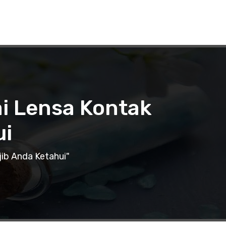
ai Lensa Kontak
ui
ib Anda Ketahui"