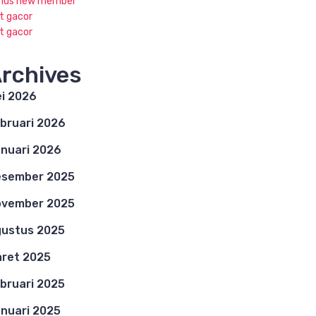
nus new member
ot gacor
ot gacor
rchives
i 2026
bruari 2026
nuari 2026
esember 2025
ovember 2025
ustus 2025
ret 2025
bruari 2025
nuari 2025