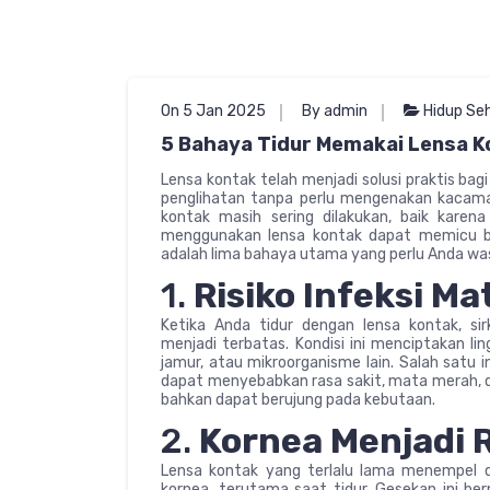
On 5 Jan 2025
By admin
Hidup Se
5 Bahaya Tidur Memakai Lensa K
Lensa kontak telah menjadi solusi praktis 
penglihatan tanpa perlu mengenakan kacamat
kontak masih sering dilakukan, baik karen
menggunakan lensa kontak dapat memicu be
adalah lima bahaya utama yang perlu Anda wa
1.
Risiko Infeksi Ma
Ketika Anda tidur dengan lensa kontak, sir
menjadi terbatas. Kondisi ini menciptakan l
jamur, atau mikroorganisme lain. Salah satu 
dapat menyebabkan rasa sakit, mata merah, da
bahkan dapat berujung pada kebutaan.
2.
Kornea Menjadi 
Lensa kontak yang terlalu lama menempel
kornea, terutama saat tidur. Gesekan ini ber