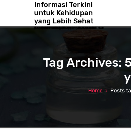
S
Informasi Terkini
k
untuk Kehidupan
i
yang Lebih Sehat
p
Selamat datang di kppbcjakarta.net - Destinasi online Anda untuk memulai perjalanan menuju kesehatan optimal dan kesejahteraan holistik
t
o
c
o
n
Tag Archives: 
t
e
y
n
t
Home
Posts ta