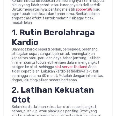
Kondisi ini bisa disebabkan oleh kurangnya stamina, pola
hidup yang tidak sehat, atau kurangnya aktivitas fisik.
Untuk mengatasinya, penting melatih
sbobet88
fisik
agar tubuh lebih kuat dan tahan lama. Berikut adalah
empat cara efektif untuk melatih fisik agar tidak
mudah lelah:
1.
Rutin Berolahraga
Kardio
Olahraga kardio seperti berlari, bersepeda, berenang,
atau jalan cepat sangat baik untuk meningkatkan
kapasitas paru-paru dan daya tahan jantung. Latihan
ini membantu tubuh lebih efisien dalam mengangkut
oksigen ke otot, sehingga
slot server thailand
Anda
tidak cepat lelah. Lakukan kardio setidaknya 3-5 kali
seminggu selama 30 menit. Mulailah dengan intensitas
ringan, lalu tingkatkan secara bertahap.
2.
Latihan Kekuatan
Otot
Selain kardio, latihan kekuatan otot seperti angkat
beban, push-up, atau plank juga penting. Otot yang
kuat membantu mendukung aktivitas fisik yang berat