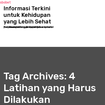
sbobet
Informasi Terkini
S
k
untuk Kehidupan
i
yang Lebih Sehat
p
Selamat datang di kppbcjakarta.net - Destinasi online Anda untuk memulai perjalanan menuju kesehatan optimal dan kesejahteraan holistik
t
o
c
o
n
t
e
n
t
Tag Archives: 4
Latihan yang Harus
Dilakukan