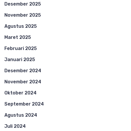
Desember 2025
November 2025
Agustus 2025
Maret 2025
Februari 2025
Januari 2025
Desember 2024
November 2024
Oktober 2024
September 2024
Agustus 2024
Juli 2024