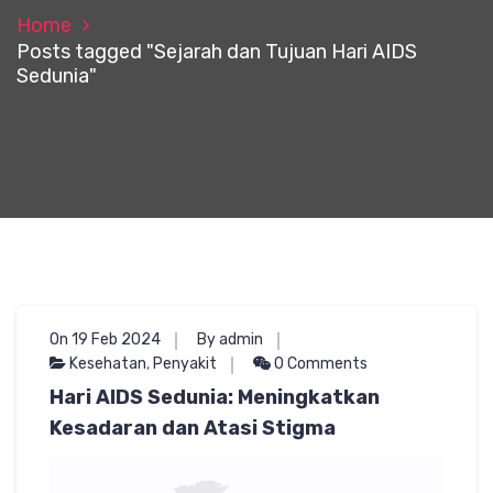
Home
Posts tagged "Sejarah dan Tujuan Hari AIDS
Sedunia"
On 19 Feb 2024
By admin
Kesehatan
,
Penyakit
0 Comments
Hari AIDS Sedunia: Meningkatkan
Kesadaran dan Atasi Stigma