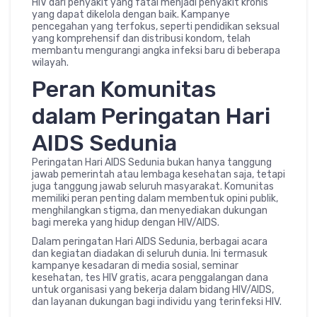
HIV dari penyakit yang fatal menjadi penyakit kronis
yang dapat dikelola dengan baik. Kampanye
pencegahan yang terfokus, seperti pendidikan seksual
yang komprehensif dan distribusi kondom, telah
membantu mengurangi angka infeksi baru di beberapa
wilayah.
Peran Komunitas
dalam Peringatan Hari
AIDS Sedunia
Peringatan Hari AIDS Sedunia bukan hanya tanggung
jawab pemerintah atau lembaga kesehatan saja, tetapi
juga tanggung jawab seluruh masyarakat. Komunitas
memiliki peran penting dalam membentuk opini publik,
menghilangkan stigma, dan menyediakan dukungan
bagi mereka yang hidup dengan HIV/AIDS.
Dalam peringatan Hari AIDS Sedunia, berbagai acara
dan kegiatan diadakan di seluruh dunia. Ini termasuk
kampanye kesadaran di media sosial, seminar
kesehatan, tes HIV gratis, acara penggalangan dana
untuk organisasi yang bekerja dalam bidang HIV/AIDS,
dan layanan dukungan bagi individu yang terinfeksi HIV.