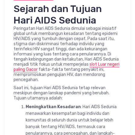
Sejarah dan Tujuan
Hari AIDS Sedunia
Peringatan Hari AIDS Sedunia dimulai sebagai inisiatif
global untuk membangun kesadaran tentang epidemi
HIV/AIDS yang tumbuh dengan cepat. Pada saat itu,
stigma dan diskriminasi terhadap individu yang
terinfeksi HIV sangat tinggi, dan ada kekurangan
informasi yang luas tentang cara penularannya. Di
tengah kebingungan dan ketakutan, Hari AIDS Sedunia
menjadi titik fokus untuk memperjelas
slot Luar negeri
paling Gacor
fakta-fakta tentang penyakit ini,
mempromosikan pengujian HIV, dan mendorong
pencegahan.
Saat ini, tujuan Hari AIDS Sedunia tetap relevan
meskipun dengan lanskap pandemi yang berubah.
Tujuan utamanya adalah:
Meningkatkan Kesadaran
: Hari AIDS Sedunia
menawarkan kesempatan bagi individu dan
komunitas di seluruh dunia untuk belajar lebih
banyak tentang HIV/AIDS, termasuk cara
penularannya, cara pencegahan, dan langkah-