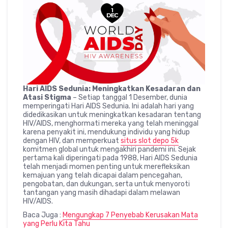
Hari AIDS Sedunia: Meningkatkan Kesadaran dan
Atasi Stigma
– Setiap tanggal 1 Desember, dunia
memperingati Hari AIDS Sedunia. Ini adalah hari yang
didedikasikan untuk meningkatkan kesadaran tentang
HIV/AIDS, menghormati mereka yang telah meninggal
karena penyakit ini, mendukung individu yang hidup
dengan HIV, dan memperkuat
situs slot depo 5k
komitmen global untuk mengakhiri pandemi ini. Sejak
pertama kali diperingati pada 1988, Hari AIDS Sedunia
telah menjadi momen penting untuk merefleksikan
kemajuan yang telah dicapai dalam pencegahan,
pengobatan, dan dukungan, serta untuk menyoroti
tantangan yang masih dihadapi dalam melawan
HIV/AIDS.
Baca Juga :
Mengungkap 7 Penyebab Kerusakan Mata
yang Perlu Kita Tahu