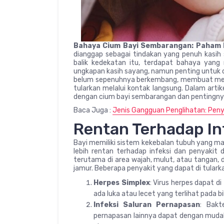
Bahaya Cium Bayi Sembarangan: Paham 
dianggap sebagai tindakan yang penuh kasih 
balik kedekatan itu, terdapat bahaya yang
ungkapan kasih sayang, namun penting untuk d
belum sepenuhnya berkembang, membuat merek
tularkan melalui kontak langsung. Dalam arti
dengan cium bayi sembarangan dan pentingny
Baca Juga :
Jenis Gangguan Penglihatan: Pen
Rentan Terhadap In
Bayi memiliki sistem kekebalan tubuh yang 
lebih rentan terhadap infeksi dan penyakit
terutama di area wajah, mulut, atau tangan, 
jamur. Beberapa penyakit yang dapat di tularka
Herpes Simplex
: Virus herpes dapat d
ada luka atau lecet yang terlihat pada 
Infeksi Saluran Pernapasan
: Bakt
pernapasan lainnya dapat dengan mudah 