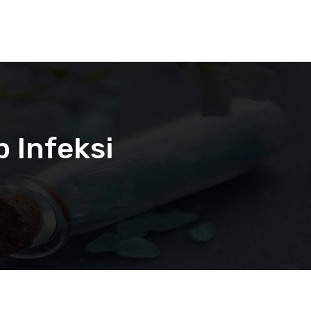
 Infeksi