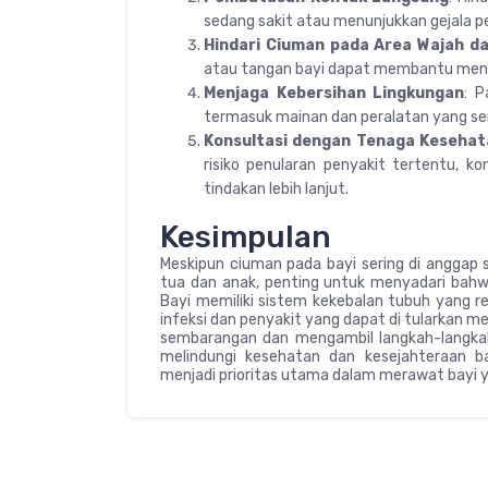
sedang sakit atau menunjukkan gejala p
Hindari Ciuman pada Area Wajah d
atau tangan bayi dapat membantu mengu
Menjaga Kebersihan Lingkungan
: P
termasuk mainan dan peralatan yang ser
Konsultasi dengan Tenaga Kesehat
risiko penularan penyakit tertentu, 
tindakan lebih lanjut.
Kesimpulan
Meskipun ciuman pada bayi sering di anggap 
tua dan anak, penting untuk menyadari bahwa
Bayi memiliki sistem kekebalan tubuh yang 
infeksi dan penyakit yang dapat di tularkan 
sembarangan dan mengambil langkah-langk
melindungi kesehatan dan kesejahteraan b
menjadi prioritas utama dalam merawat bayi ya