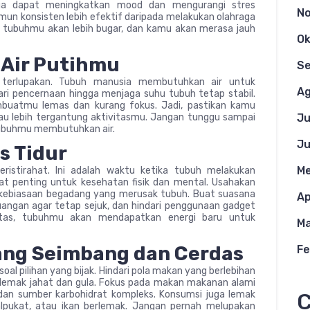
uga dapat meningkatkan mood dan mengurangi stres
N
namun konsisten lebih efektif daripada melakukan olahraga
k, tubuhmu akan lebih bugar, dan kamu akan merasa jauh
Ok
Air Putihmu
S
i terlupakan. Tubuh manusia membutuhkan air untuk
Ag
ari pencernaan hingga menjaga suhu tubuh tetap stabil.
mbuatmu lemas dan kurang fokus. Jadi, pastikan kamu
Ju
 atau lebih tergantung aktivitasmu. Jangan tunggu sampai
tubuhmu membutuhkan air.
Ju
s Tidur
Me
ristirahat. Ini adalah waktu ketika tubuh melakukan
gat penting untuk kesehatan fisik dan mental. Usahakan
i kebiasaan begadang yang merusak tubuh. Buat suasana
Ap
angan agar tetap sejuk, dan hindari penggunaan gadget
litas, tubuhmu akan mendapatkan energi baru untuk
Ma
ang Seimbang dan Cerdas
Fe
oal pilihan yang bijak. Hindari pola makan yang berlebihan
lemak jahat dan gula. Fokus pada makan makanan alami
C
 dan sumber karbohidrat kompleks. Konsumsi juga lemak
alpukat, atau ikan berlemak. Jangan pernah melupakan