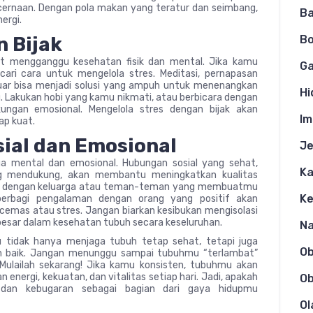
cernaan. Dengan pola makan yang teratur dan seimbang,
Ba
ergi.
Bo
n Bijak
t mengganggu kesehatan fisik dan mental. Jika kamu
Ga
ari cara untuk mengelola stres. Meditasi, pernapasan
 luar bisa menjadi solusi yang ampuh untuk menenangkan
Hi
u. Lakukan hobi yang kamu nikmati, atau berbicara dengan
ungan emosional. Mengelola stres dengan bijak akan
Im
p kuat.
ial dan Emosional
Je
uga mental dan emosional. Hubungan sosial yang sehat,
Ka
g mendukung, akan membantu meningkatkan kualitas
tu dengan keluarga atau teman-teman yang membuatmu
K
 berbagi pengalaman dengan orang yang positif akan
mas atau stres. Jangan biarkan kesibukan mengisolasi
besar dalam kesehatan tubuh secara keseluruhan.
N
u tidak hanya menjaga tubuh tetap sehat, tetapi juga
O
ih baik. Jangan menunggu sampai tubuhmu “terlambat”
Mulailah sekarang! Jika kamu konsisten, tubuhmu akan
nergi, kekuatan, dan vitalitas setiap hari. Jadi, apakah
Ob
dan kebugaran sebagai bagian dari gaya hidupmu
Ol