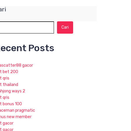
ari
Cari
ecent Posts
jascatter88 gacor
ot bet 200
t qris
t thailand
hjong ways 2
t qris
ot bonus 100
aceman pragmatic
nus new member
ot gacor
ot gacor