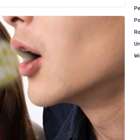
Pe
Po
Ro
Un
Wi