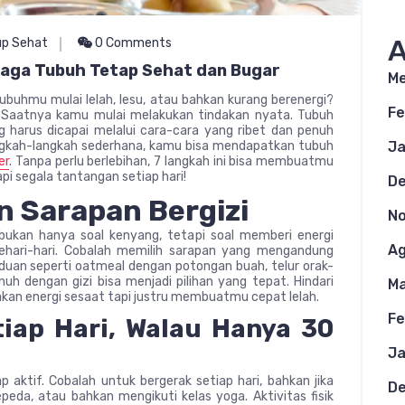
A
up Sehat
0 Comments
aga Tubuh Tetap Sehat dan Bugar
Me
uhmu mulai lelah, lesu, atau bahkan kurang berenergi?
Fe
! Saatnya kamu mulai melakukan tindakan nyata. Tubuh
 harus dicapai melalui cara-cara yang ribet dan penuh
Ja
ngkah-langkah sederhana, kamu bisa mendapatkan tubuh
er
. Tanpa perlu berlebihan, 7 langkah ini bisa membuatmu
pi segala tantangan setiap hari!
D
n Sarapan Bergizi
N
bukan hanya soal kenyang, tetapi soal memberi energi
Ag
ehari-hari. Cobalah memilih sarapan yang mengandung
Paduan seperti oatmeal dengan potongan buah, telur orak-
h dengan gizi bisa menjadi pilihan yang tepat. Hindari
Ma
akan energi sesaat tapi justru membuatmu cepat lelah.
Fe
tiap Hari, Walau Hanya 30
Ja
p aktif. Cobalah untuk bergerak setiap hari, bahkan jika
D
epeda, atau bahkan mengikuti kelas yoga. Aktivitas fisik