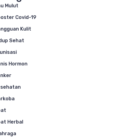
u Mulut
oster Covid-19
ngguan Kulit
dup Sehat
unisasi
nis Hormon
nker
esehatan
arkoba
bat
at Herbal
ahraga