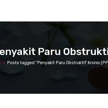
enyakit Paru Obstrukt
e
Posts tagged "Penyakit Paru Obstruktif Kronis (P