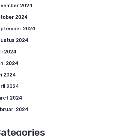
ovember 2024
tober 2024
eptember 2024
ustus 2024
li 2024
ni 2024
i 2024
ril 2024
ret 2024
bruari 2024
ategories