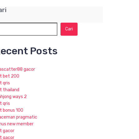
ari
Cari
ecent Posts
jascatter88 gacor
ot bet 200
t qris
t thailand
hjong ways 2
t qris
ot bonus 100
aceman pragmatic
nus new member
ot gacor
ot gacor