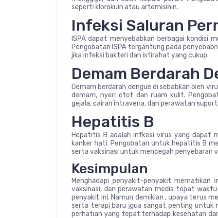
seperti klorokuin atau artemisinin.
Infeksi Saluran Per
ISPA dapat menyebabkan berbagai kondisi mu
Pengobatan ISPA tergantung pada penyebabnya
jika infeksi bakteri dan istirahat yang cukup.
Demam Berdarah D
Demam berdarah dengue di sebabkan oleh virus
demam, nyeri otot dan ruam kulit. Pengo
gejala, cairan intravena, dan perawatan suporti
Hepatitis B
Hepatitis B adalah infkesi virus yang dapat
kanker hati. Pengobatan untuk hepatitis B mel
serta vaksinasi untuk mencegah penyebaran vi
Kesimpulan
Menghadapi penyakit-penyakit mematikan in
vaksinasi, dan perawatan medis tepat wak
penyakit ini. Namun demikian , upaya terus 
serta terapi baru jgua sangat penting untuk 
perhatian yang tepat terhadap kesehatan da