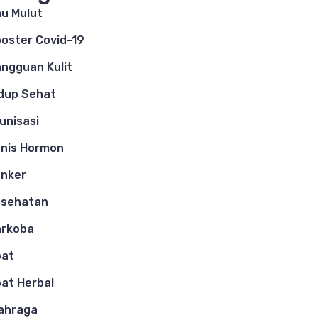
u Mulut
oster Covid-19
ngguan Kulit
dup Sehat
unisasi
nis Hormon
nker
esehatan
arkoba
bat
at Herbal
ahraga