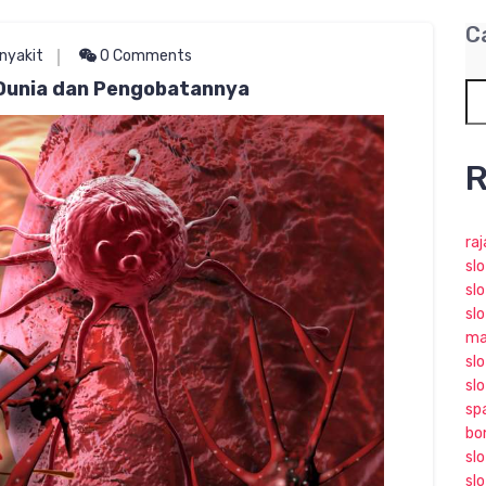
C
nyakit
0 Comments
 Dunia dan Pengobatannya
R
ra
sl
slo
slo
ma
slo
sl
sp
bo
sl
sl