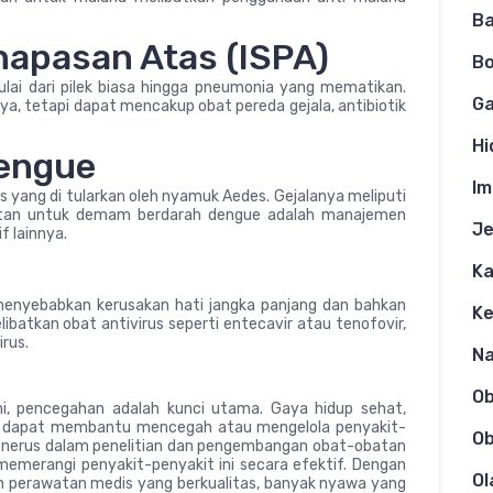
Ba
napasan Atas (ISPA)
Bo
lai dari pilek biasa hingga pneumonia yang mematikan.
Ga
, tetapi dapat mencakup obat pereda gejala, antibiotik
Hi
engue
Im
 yang di tularkan oleh nyamuk Aedes. Gejalanya meliputi
batan untuk demam berdarah dengue adalah manajemen
Je
f lainnya.
Ka
 menyebabkan kerusakan hati jangka panjang dan bahkan
K
ibatkan obat antivirus seperti entecavir atau tenofovir,
rus.
N
O
i, pencegahan adalah kunci utama. Gaya hidup sehat,
tu dapat membantu mencegah atau mengelola penyakit-
Ob
menerus dalam penelitian dan pengembangan obat-obatan
memerangi penyakit-penyakit ini secara efektif. Dengan
Ol
n perawatan medis yang berkualitas, banyak nyawa yang