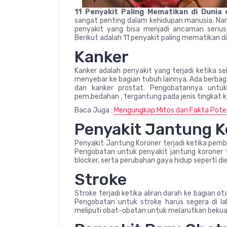
11 Penyakit Paling Mematikan di Dunia
sangat penting dalam kehidupan manusia. Nam
penyakit yang bisa menjadi ancaman serius
Berikut adalah 11 penyakit paling mematikan 
Kanker
Kanker adalah penyakit yang terjadi ketika s
menyebar ke bagian tubuh lainnya. Ada berbagai
dan kanker prostat. Pengobatannya untuk 
pem,bedahan , tergantung pada jenis tingkat 
Baca Juga :
Mengungkap Mitos dan Fakta Pote
Penyakit Jantung K
Penyakit Jantung Koroner terjadi ketika pem
Pengobatan untuk penyakit jantung koroner t
blocker, serta perubahan gaya hidup seperti di
Stroke
Stroke terjadi ketika aliran darah ke bagian 
Pengobatan untuk stroke harus segera di lak
meliputi obat-obatan untuk melarutkan bekuan 