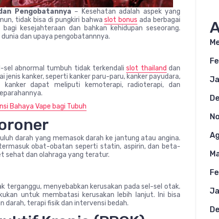
 dan Pengobatannya
– Kesehatan adalah aspek yang
un, tidak bisa di pungkiri bahwa
slot bonus
ada berbagai
A
 bagi kesejahteraan dan bahkan kehidupan seseorang.
di dunia dan upaya pengobatannnya.
Me
Fe
el-sel abnormal tumbuh tidak terkendali
slot thailand
dan
 jenis kanker, seperti kanker paru-paru, kanker payudara,
Ja
kanker dapat meliputi kemoterapi, radioterapi, dan
keparahannya.
D
nsi Bahaya Vape bagi Tubuh
N
oroner
Ag
buluh darah yang memasok darah ke jantung atau angina.
ermasuk obat-obatan seperti statin, aspirin, dan beta-
Ma
et sehat dan olahraga yang teratur.
Fe
otak terganggu, menyebabkan kerusakan pada sel-sel otak.
Ja
ukan untuk membatasi kerusakan lebih lanjut. Ini bisa
darah, terapi fisik dan intervensi bedah.
D