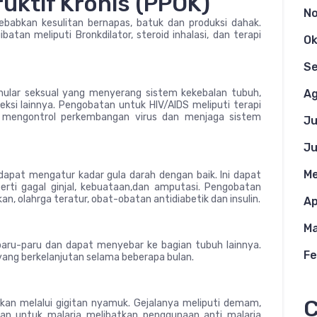
uktif Kronis (PPOK)
N
babkan kesulitan bernapas, batuk dan produksi dahak.
an meliputi Bronkdilator, steroid inhalasi, dan terapi
Ok
S
ular seksual yang menyerang sistem kekebalan tubuh,
Ag
si lainnya. Pengobatan untuk HIV/AIDS meliputi terapi
u mengontrol perkembangan virus dan menjaga sistem
Ju
Ju
Me
dapat mengatur kadar gula darah dengan baik. Ini dapat
erti gagal ginjal, kebuataan,dan amputasi. Pengobatan
, olahrga teratur, obat-obatan antidiabetik dan insulin.
Ap
Ma
paru-paru dan dapat menyebar ke bagian tubuh lainnya.
Fe
yang berkelanjutan selama beberapa bulan.
C
arkan melalui gigitan nyamuk. Gejalanya meliputi demam,
tan untuk malaria melibatkan penggunaan anti malaria