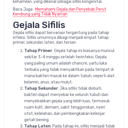
kehamilan, yang dikenal sebagai sifilis kongenital.
Baca Juga :
Memahami Gejala dan Penyebab Perut
Kembung yang Tidak Nyaman
Gejala Sifilis
Gejala sifilis dapat bervariasi tergantung pada tahap
infeksi. Sifilis umumnya dibagi menjadi empat tahap:
primer, sekunder, laten, dan tersier.
Tahap Primer
: Gejala tahap ini biasanya muncul
sekitar 3-4 minggu setelah terinfeksi. Gejala
yang paling umum adalah chancre, yaitu luka
terbuka yang tidak menyakitkan pada tempat di
mana bakteri masuk ke dalam tubuh, seperti alat
kelamin, anus, atau mulut.
Tahap Sekunder
: Jika sifilis tidak diobati,
bakteri dapat menyebar ke seluruh tubuh dan
menyebabkan gejala yang lebih luas, termasuk
ruam kulit, demam, sakit tenggorokan, nyeri
otot, kelelahan, dan pembengkakan kelenjar
getah bening.
Tahap Laten
: Pada tahap ini, sifilis menjadi tidak