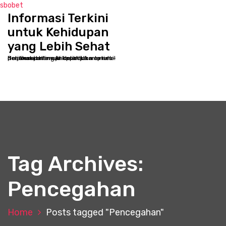
sbobet
Informasi Terkini
S
k
untuk Kehidupan
i
yang Lebih Sehat
p
Selamat datang di kppbcjakarta.net - Destinasi online Anda untuk memulai perjalanan menuju kesehatan optimal dan kesejahteraan holistik
t
o
c
o
n
t
e
n
t
Tag Archives:
Pencegahan
Home
Posts tagged "Pencegahan"