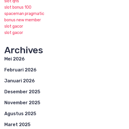
slot qris
slot bonus 100
spaceman pragmatic
bonus new member
slot gacor
slot gacor
Archives
Mei 2026
Februari 2026
Januari 2026
Desember 2025
November 2025
Agustus 2025
Maret 2025