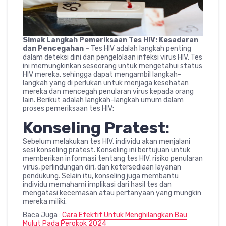
Simak Langkah Pemeriksaan Tes HIV: Kesadaran
dan Pencegahan –
Tes HIV adalah langkah penting
dalam deteksi dini dan pengelolaan infeksi virus HIV. Tes
ini memungkinkan seseorang untuk mengetahui status
HIV mereka, sehingga dapat mengambil langkah-
langkah yang di perlukan untuk menjaga kesehatan
mereka dan mencegah penularan virus kepada orang
lain. Berikut adalah langkah-langkah umum dalam
proses pemeriksaan tes HIV:
Konseling Pratest
:
Sebelum melakukan tes HIV, individu akan menjalani
sesi konseling pratest. Konseling ini bertujuan untuk
memberikan informasi tentang tes HIV, risiko penularan
virus, perlindungan diri, dan ketersediaan layanan
pendukung. Selain itu, konseling juga membantu
individu memahami implikasi dari hasil tes dan
mengatasi kecemasan atau pertanyaan yang mungkin
mereka miliki.
Baca Juga :
Cara Efektif Untuk Menghilangkan Bau
Mulut Pada Perokok 2024