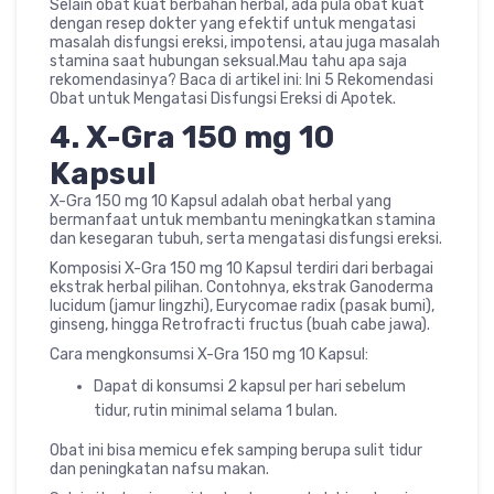
Selain obat kuat berbahan herbal, ada pula obat kuat
dengan resep dokter yang efektif untuk mengatasi
masalah disfungsi ereksi, impotensi, atau juga masalah
stamina saat hubungan seksual.Mau tahu apa saja
rekomendasinya? Baca di artikel ini: Ini 5 Rekomendasi
Obat untuk Mengatasi Disfungsi Ereksi di Apotek.
4.
X-Gra 150 mg 10
Kapsul
X-Gra 150 mg 10 Kapsul adalah obat herbal yang
bermanfaat untuk membantu meningkatkan stamina
dan kesegaran tubuh, serta mengatasi disfungsi ereksi.
Komposisi X-Gra 150 mg 10 Kapsul terdiri dari berbagai
ekstrak herbal pilihan. Contohnya, ekstrak Ganoderma
lucidum (jamur lingzhi), Eurycomae radix (pasak bumi),
ginseng, hingga Retrofracti fructus (buah cabe jawa).
Cara mengkonsumsi X-Gra 150 mg 10 Kapsul:
Dapat di konsumsi 2 kapsul per hari sebelum
tidur, rutin minimal selama 1 bulan.
Obat ini bisa memicu efek samping berupa sulit tidur
dan peningkatan nafsu makan.