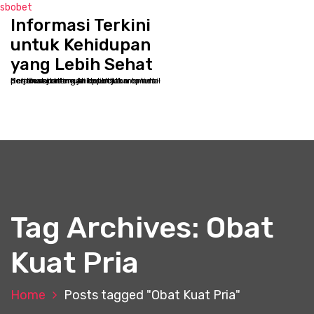
sbobet
Informasi Terkini
S
k
untuk Kehidupan
i
yang Lebih Sehat
p
Selamat datang di kppbcjakarta.net - Destinasi online Anda untuk memulai perjalanan menuju kesehatan optimal dan kesejahteraan holistik
t
o
c
o
n
t
e
n
t
Tag Archives: Obat
Kuat Pria
Home
Posts tagged "Obat Kuat Pria"