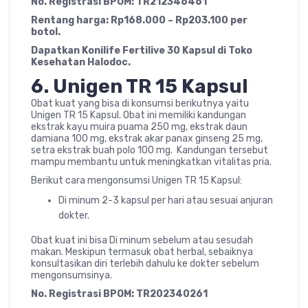
No. Registrasi BPOM: TR212346461
Rentang harga: Rp168.000 – Rp203.100 per
botol.
Dapatkan Konilife Fertilive 30 Kapsul di Toko
Kesehatan Halodoc.
6.
Unigen TR 15 Kapsul
Obat kuat yang bisa di konsumsi berikutnya yaitu
Unigen TR 15 Kapsul. Obat ini memiliki kandungan
ekstrak kayu muira puama 250 mg, ekstrak daun
damiana 100 mg, ekstrak akar panax ginseng 25 mg,
setra ekstrak buah polo 100 mg. Kandungan tersebut
mampu membantu untuk meningkatkan vitalitas pria.
Berikut cara mengonsumsi Unigen TR 15 Kapsul:
Di minum 2-3 kapsul per hari atau sesuai anjuran
dokter.
Obat kuat ini bisa Di minum sebelum atau sesudah
makan. Meskipun termasuk obat herbal, sebaiknya
konsultasikan diri terlebih dahulu ke dokter sebelum
mengonsumsinya.
No. Registrasi BPOM: TR202340261