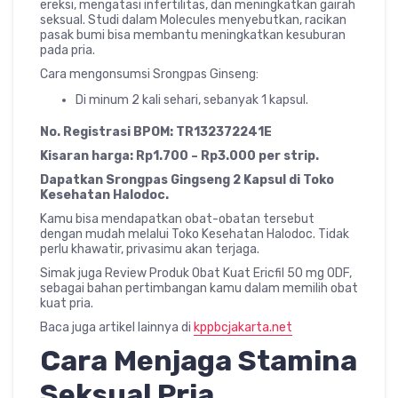
ereksi, mengatasi infertilitas, dan meningkatkan gairah
seksual. Studi dalam Molecules menyebutkan, racikan
pasak bumi bisa membantu meningkatkan kesuburan
pada pria.
Cara mengonsumsi Srongpas Ginseng:
Di minum 2 kali sehari, sebanyak 1 kapsul.
No. Registrasi BPOM: TR132372241E
Kisaran harga: Rp1.700 – Rp3.000 per strip.
Dapatkan Srongpas Gingseng 2 Kapsul di Toko
Kesehatan Halodoc.
Kamu bisa mendapatkan obat-obatan tersebut
dengan mudah melalui Toko Kesehatan Halodoc. Tidak
perlu khawatir, privasimu akan terjaga.
Simak juga Review Produk Obat Kuat Ericfil 50 mg ODF,
sebagai bahan pertimbangan kamu dalam memilih obat
kuat pria.
Baca juga artikel lainnya di
kppbcjakarta.net
Cara Menjaga Stamina
Seksual Pria