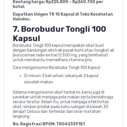
Rentang harga: Rp225.800 – Rp260.700 per
botol.
Dapatkan Unigen TR 15 Kapsul di Toko Kesehatan
Halodoc.
7. Borobudur Tongli 100
Kapsul
Borobudur Tongli 100 kapsul merupakan obat kuat
dengan kandungan ekstrak pasak bumi atau tongkat ali
(eurycomae radix extract) 550 mg, yang berkhasiat
untuk membantu memelihara stamina pria.
Cara mengonsumsi Borobudur Tongli 100 Kapsul:
Di minum 3 kali sehari, sebanyak 2 kapsul
sesudah makan.
Selama mengonsumsi obat herbal ini, kamu juga di
sarankan untuk menjaga pola makan serta berolahraga
secara teratur. Selain itu, untuk menjaga efektivitas
obat, simpan produk pada suhu ruangan di bawah 30
derajat Celcius dan terhindar dari sinar matahari
langsung.
No. Registrasi BPOM: TR042339151