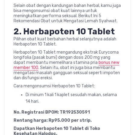
Selain obat dengan kandungan bahan herbal, kamu juga
bisa mengonsumsi obat kuat lainnya untuk
meningkatkan performa seksual. Berikut Ini 5
Rekomendasi Obat untuk Mengatasi Lemah Syahwat.
2.
Herbapoten 10 Tablet
Pilihan obat kuat berbahan herbal selanjutnya adalah
Herbapoten 10 Tablet.
Herbapoten 10 Tablet mengandung ekstrak Eurycoma
longifolia (pasak bumi) dengan dosis 200 mg yang
dapat membantu memelihara stamina pria
bonus new
member 100
. Selain itu, obat ini juga bisa membantu
mengatasi masalah gangguan seksual seperti impoten
dan disfungsi ereksi.
Cara mengonsumsi Herbapoten 10 Tablet:
Di minum 1 kali 1 kaplet sesudah makan, selama
14 hari.
No. Registrasi BPOM: TR192530591
Rentang harga: Rp95.000 per strip.
Dapatkan Herbapoten 10 Tablet di Toko
Kesehatan Halodoc.