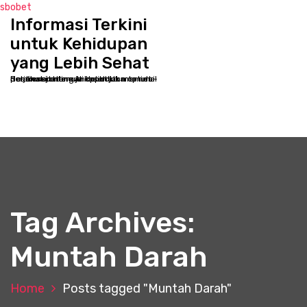
sbobet
Informasi Terkini
S
k
untuk Kehidupan
i
yang Lebih Sehat
p
Selamat datang di kppbcjakarta.net - Destinasi online Anda untuk memulai perjalanan menuju kesehatan optimal dan kesejahteraan holistik
t
o
c
o
n
t
e
n
t
Tag Archives:
Muntah Darah
Home
Posts tagged "Muntah Darah"