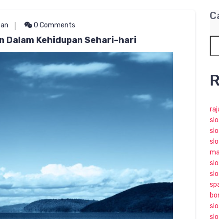
C
tan
0 Comments
n Dalam Kehidupan Sehari-hari
R
ra
sl
slo
slo
ma
slo
sl
sp
bo
sl
sl