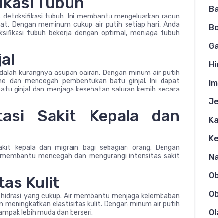
ikasi Tubuh
Ba
s detoksifikasi tubuh. Ini membantu mengeluarkan racun
ngat. Dengan meminum cukup air putih setiap hari, Anda
Bo
fikasi tubuh bekerja dengan optimal, menjaga tubuh
Ga
al
Hi
dalah kurangnya asupan cairan. Dengan minum air putih
ne dan mencegah pembentukan batu ginjal. Ini dapat
Im
batu ginjal dan menjaga kesehatan saluran kemih secara
Je
asi Sakit Kepala dan
Ka
K
akit kepala dan migrain bagi sebagian orang. Dengan
 membantu mencegah dan mengurangi intensitas sakit
N
O
as Kulit
Ob
ari hidrasi yang cukup. Air membantu menjaga kelembaban
an meningkatkan elastisitas kulit. Dengan minum air putih
Ol
ampak lebih muda dan berseri.