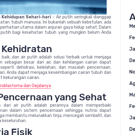
A
 Kehidupan Sehari-hari
– Air putih seringkali dianggap
tan tubuh manusia. Ini bukanlah sebuah kebetulan; ada
Me
an perhatian utama dalam anjuran gaya hidup sehat. Dalam
air putih bagi kesehatan tubuh yang mungkin belum Anda
Fe
Kehidratan
Ja
baik, dan air putih adalah solusi terbaik untuk menjaga
D
i sebagian besar dari air, dan kehilangan cairan dapat
perti dehidrasi, kelelahan, dan masalah pencernaan.
N
ari, Anda dapat menjaga keseimbangan cairan tubuh dan
 kekurangan cairan.
Ag
uroblastoma dan Gejalanya
Pencernaan yang Sehat
Ma
n dari air putih adalah perannya dalam memperbaiki
Fe
n dalam sistem pencernaan sehingga nutrisi dapat
air juga membantu melunakkan tinja, mencegah sembelit, dan
Ja
 keseluruhan.
a Fisik
D