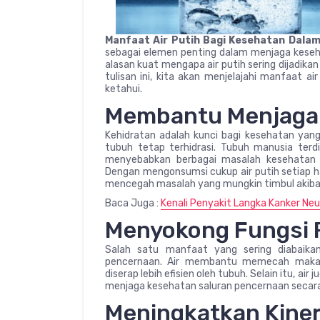
Manfaat Air Putih Bagi Kesehatan Dalam
sebagai elemen penting dalam menjaga keseha
alasan kuat mengapa air putih sering dijadik
tulisan ini, kita akan menjelajahi manfaat 
ketahui.
Membantu Menjaga 
Kehidratan adalah kunci bagi kesehatan yang 
tubuh tetap terhidrasi. Tubuh manusia terdir
menyebabkan berbagai masalah kesehatan se
Dengan mengonsumsi cukup air putih setiap h
mencegah masalah yang mungkin timbul akibat
Baca Juga :
Kenali Penyakit Langka Kanker Ne
Menyokong Fungsi 
Salah satu manfaat yang sering diabaika
pencernaan. Air membantu memecah makana
diserap lebih efisien oleh tubuh. Selain itu, 
menjaga kesehatan saluran pencernaan secara
Meningkatkan Kinerj