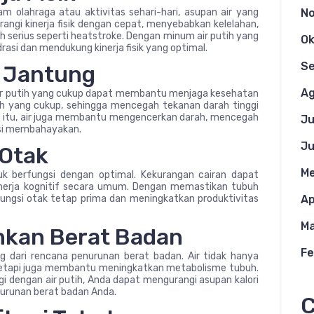
lam olahraga atau aktivitas sehari-hari, asupan air yang
N
angi kinerja fisik dengan cepat, menyebabkan kelelahan,
serius seperti heatstroke. Dengan minum air putih yang
Ok
asi dan mendukung kinerja fisik yang optimal.
S
 Jantung
Ag
ir putih yang cukup dapat membantu menjaga kesehatan
h yang cukup, sehingga mencegah tekanan darah tinggi
in itu, air juga membantu mengencerkan darah, mencegah
Ju
si membahayakan.
Ju
Otak
Me
k berfungsi dengan optimal. Kekurangan cairan dapat
inerja kognitif secara umum. Dengan memastikan tubuh
fungsi otak tetap prima dan meningkatkan produktivitas
Ap
Ma
kan Berat Badan
Fe
g dari rencana penurunan berat badan. Air tidak hanya
etapi juga membantu meningkatkan metabolisme tubuh.
 dengan air putih, Anda dapat mengurangi asupan kalori
urunan berat badan Anda.
C