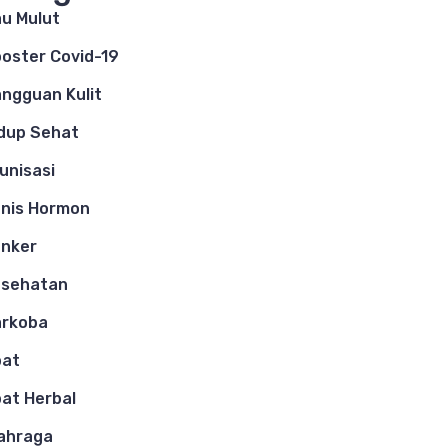
u Mulut
oster Covid-19
ngguan Kulit
dup Sehat
unisasi
nis Hormon
nker
esehatan
arkoba
bat
at Herbal
ahraga