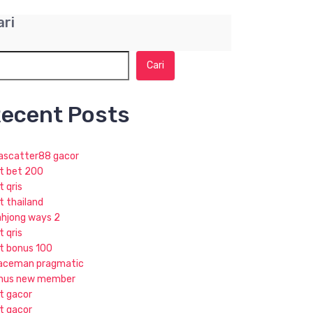
ari
Cari
ecent Posts
jascatter88 gacor
ot bet 200
t qris
t thailand
hjong ways 2
t qris
ot bonus 100
aceman pragmatic
nus new member
ot gacor
ot gacor