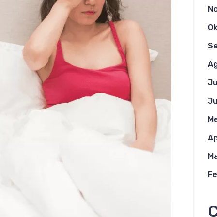
N
Ok
S
Ag
Ju
Ju
Me
Ap
Ma
Fe
C