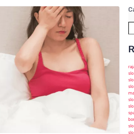
C
R
ra
sl
slo
slo
ma
slo
sl
sp
bo
sl
sl