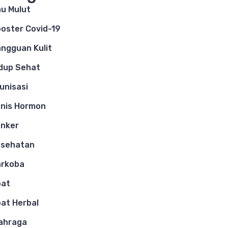
u Mulut
oster Covid-19
ngguan Kulit
dup Sehat
unisasi
nis Hormon
nker
esehatan
arkoba
bat
at Herbal
ahraga