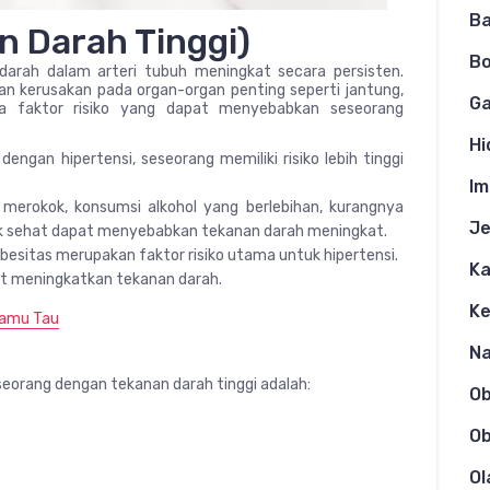
Ba
n Darah Tinggi)
Bo
darah dalam arteri tubuh meningkat secara persisten.
n kerusakan pada organ-organ penting seperti jantung,
Ga
apa faktor risiko yang dapat menyebabkan seseorang
Hi
engan hipertensi, seseorang memiliki risiko lebih tinggi
Im
merokok, konsumsi alkohol yang berlebihan, kurangnya
Je
idak sehat dapat menyebabkan tekanan darah meningkat.
besitas merupakan faktor risiko utama untuk hipertensi.
Ka
t meningkatkan tekanan darah.
K
 Kamu Tau
N
seorang dengan tekanan darah tinggi adalah:
O
Ob
Ol