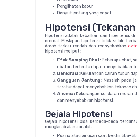
Penglihatan kabur
Denyut jantung yang cepat
Hipotensi (Tekanan
Hipotensi adalah kebalikan dari hipertensi, 
normal. Meskipun hipotensi tidak selalu ber
darah terlalu rendah dan menyebabkan
azt
hipotensi meliputi:
Efek Samping Obat:
Beberapa obat, se
obatan tertentu dapat menyebabkan te
Dehidrasi:
Kekurangan cairan tubuh dap
Gangguan Jantung:
Masalah pada ja
teratur dapat menyebabkan tekanan da
Anemia:
Kekurangan sel darah merah da
dan menyebabkan hipotensi.
Gejala Hipotensi
Gejala hipotensi bisa berbeda-beda tergan
mungkin di alami adalah:
Pusing atau pingsan saat berdiri tiba-ti