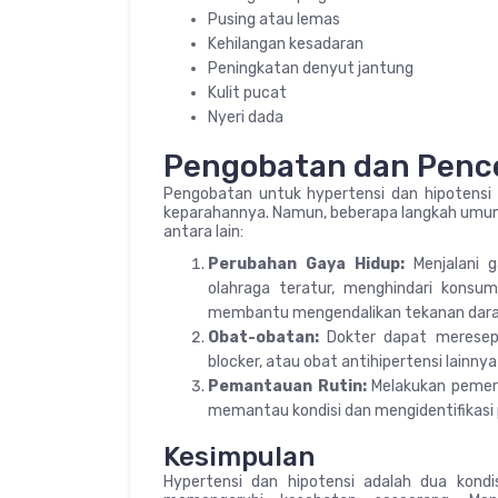
Pusing atau lemas
Kehilangan kesadaran
Peningkatan denyut jantung
Kulit pucat
Nyeri dada
Pengobatan dan Pen
Pengobatan untuk hypertensi dan hipotensi
keparahannya. Namun, beberapa langkah umum y
antara lain:
Perubahan Gaya Hidup:
Menjalani 
olahraga teratur, menghindari konsum
membantu mengendalikan tekanan dara
Obat-obatan:
Dokter dapat meresepka
blocker, atau obat antihipertensi lainn
Pemantauan Rutin:
Melakukan pemeri
memantau kondisi dan mengidentifikasi 
Kesimpulan
Hypertensi dan hipotensi adalah dua kond