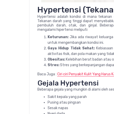
Hypertensi (Tekana
Hypertensi adalah kondisi di mana tekanan 
Tekanan darah yang tinggi dapat menyebabka
pembuluh darah, otak, dan ginjal. Beber
mengalami hipertensi meliputi:
Keturunan:
Jika ada riwayat keluarga d
untuk mengembangkan kondisi ini.
Gaya Hidup Tidak Sehat:
Kebiasaan 
aktivitas fisik, dan pola makan yang t
Obesitas:
Kelebihan berat badan atau o
Stres:
Stres yang berkepanjangan dapa
Baca Juga :
Ciri ciri Penyakit Kulit Yang Harus
Gejala Hypertensi
Beberapa gejala yang mungkin di alami oleh se
Sakit kepala yang parah
Pusing atau pingsan
Sesak napas
Nyeri dada