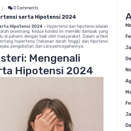
0 Comments
A
ertensi serta Hipotensi 2024
Me
serta Hipotensi 2024 –
Hypertensi dan hipotensi adalah
arah seseorang. Kedua kondisi ini memiliki dampak yang
Fe
u di pahami dengan baik oleh masyarakat. Dalam artikel
ntang hypertensi (tekanan darah tinggi) dan hipotensi
ejala, pengobatan, dan cara pencegahannya.
Ja
steri: Mengenali
D
rta Hipotensi 2024
N
Ag
Ma
Fe
Ja
D