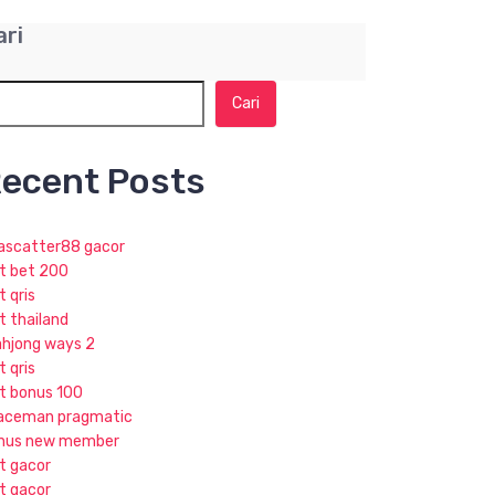
ari
Cari
ecent Posts
jascatter88 gacor
ot bet 200
t qris
t thailand
hjong ways 2
t qris
ot bonus 100
aceman pragmatic
nus new member
ot gacor
ot gacor