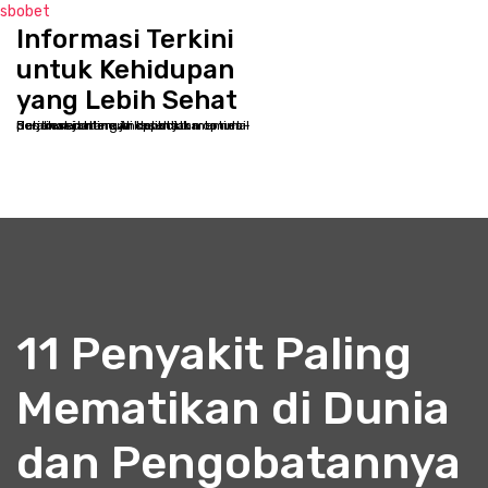
sbobet
Informasi Terkini
S
k
untuk Kehidupan
i
yang Lebih Sehat
p
Selamat datang di kppbcjakarta.net - Destinasi online Anda untuk memulai perjalanan menuju kesehatan optimal dan kesejahteraan holistik
t
o
c
o
n
t
e
n
t
11 Penyakit Paling
Mematikan di Dunia
dan Pengobatannya